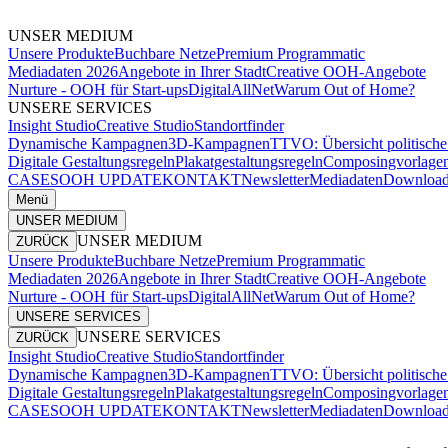
UNSER MEDIUM
Unsere Produkte
Buchbare Netze
Premium Programmatic
Mediadaten 2026
Angebote in Ihrer Stadt
Creative OOH-Angebote
Nurture - OOH für Start-ups
DigitalAllNet
Warum Out of Home?
UNSERE SERVICES
Insight Studio
Creative Studio
Standortfinder
Dynamische Kampagnen
3D-Kampagnen
TTVO: Übersicht politisc
Digitale Gestaltungsregeln
Plakatgestaltungsregeln
Composingvorlage
CASES
OOH UPDATE
KONTAKT
Newsletter
Mediadaten
Download
Menü
UNSER MEDIUM
UNSER MEDIUM
ZURÜCK
Unsere Produkte
Buchbare Netze
Premium Programmatic
Mediadaten 2026
Angebote in Ihrer Stadt
Creative OOH-Angebote
Nurture - OOH für Start-ups
DigitalAllNet
Warum Out of Home?
UNSERE SERVICES
UNSERE SERVICES
ZURÜCK
Insight Studio
Creative Studio
Standortfinder
Dynamische Kampagnen
3D-Kampagnen
TTVO: Übersicht politisc
Digitale Gestaltungsregeln
Plakatgestaltungsregeln
Composingvorlage
CASES
OOH UPDATE
KONTAKT
Newsletter
Mediadaten
Download