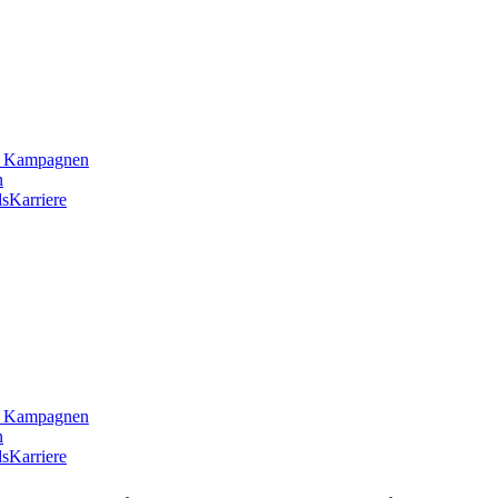
he Kampagnen
n
s
Karriere
he Kampagnen
n
s
Karriere