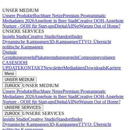
UNSER MEDIUM
Unsere Produkte
Buchbare Netze
Premium Programmatic
Mediadaten 2026
Angebote in Ihrer Stadt
Creative OOH-Angebote
Nurture - OOH für Start-ups
DigitalAllNet
Warum Out of Home?
UNSERE SERVICES
Insight Studio
Creative Studio
Standortfinder
Dynamische Kampagnen
3D-Kampagnen
TTVO: Übersicht
politische Kampagnen
Digitale
Gestaltungsregeln
Plakatgestaltungsregeln
Composingvorlagen
CASES
OOH
UPDATE
KONTAKT
Newsletter
Mediadaten
Downloads
Karriere
Menü
UNSER MEDIUM
UNSER MEDIUM
ZURÜCK
Unsere Produkte
Buchbare Netze
Premium Programmatic
Mediadaten 2026
Angebote in Ihrer Stadt
Creative OOH-Angebote
Nurture - OOH für Start-ups
DigitalAllNet
Warum Out of Home?
UNSERE SERVICES
UNSERE SERVICES
ZURÜCK
Insight Studio
Creative Studio
Standortfinder
Dynamische Kampagnen
3D-Kampagnen
TTVO: Übersicht
politische Kampagnen