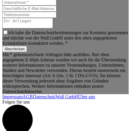
Ich habe die Datenschutzbestimmungen zur Kenntnis genommen
und möchte von der Wall GmbH unter den oben angegebenen
Kontaktdaten kontaktiert werden. *
Abschicken
Mit * gekennzeichnete Abfragen bitte ausfüllen. Ihre oben
angegebene E-Mail-Adresse werden wir auch für die Übersendung
weiterer Informationen zu unseren Veranstaltungen, Unternehmen,
Studien und Newsletter verwenden. Hieran besteht unsererseits ein
berechtigtes Interesse (Art. 6 Abs. 1 lit. f DS-GVO). Sie können
dieser Verwendung jederzeit ohne Angaben von Gründen
widersprechen. Weitere Informationen enthalten unsere
Datenschutzhinweise.
Impressum
AGB
Datenschutz
Wall GmbH
Über uns
Folgen Sie uns