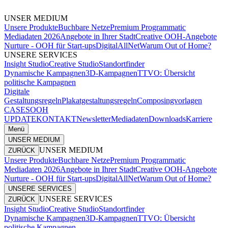
UNSER MEDIUM
Unsere Produkte
Buchbare Netze
Premium Programmatic
Mediadaten 2026
Angebote in Ihrer Stadt
Creative OOH-Angebote
Nurture - OOH für Start-ups
DigitalAllNet
Warum Out of Home?
UNSERE SERVICES
Insight Studio
Creative Studio
Standortfinder
Dynamische Kampagnen
3D-Kampagnen
TTVO: Übersicht
politische Kampagnen
Digitale
Gestaltungsregeln
Plakatgestaltungsregeln
Composingvorlagen
CASES
OOH
UPDATE
KONTAKT
Newsletter
Mediadaten
Downloads
Karriere
Menü
UNSER MEDIUM
UNSER MEDIUM
ZURÜCK
Unsere Produkte
Buchbare Netze
Premium Programmatic
Mediadaten 2026
Angebote in Ihrer Stadt
Creative OOH-Angebote
Nurture - OOH für Start-ups
DigitalAllNet
Warum Out of Home?
UNSERE SERVICES
UNSERE SERVICES
ZURÜCK
Insight Studio
Creative Studio
Standortfinder
Dynamische Kampagnen
3D-Kampagnen
TTVO: Übersicht
politische Kampagnen