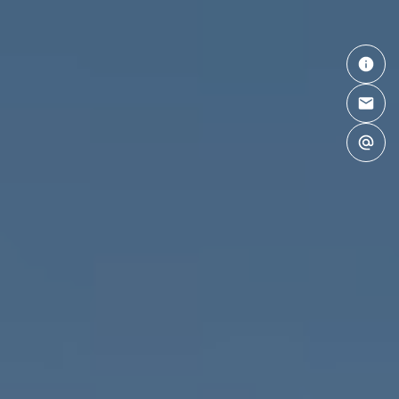
UNSER MEDIUM
ZURÜCK
Unsere Produkte
Buchbare Netze
Premium Programmatic
Mediadaten 2026
Angebote in Ihrer Stadt
Creative OOH-Angebote
Nurture - OOH für Start-ups
DigitalAllNet
Warum Out of Home?
UNSERE SERVICES
UNSERE SERVICES
ZURÜCK
Insight Studio
Creative Studio
Standortfinder
Dynamische Kampagnen
3D-Kampagnen
TTVO: Übersicht
politische Kampagnen
Digitale
Gestaltungsregeln
Plakatgestaltungsregeln
Composingvorlagen