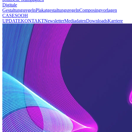
Digitale
Gestaltungsregeln
Plakatgestaltungsregeln
Composingvorlagen
CASES
OOH
UPDATE
KONTAKT
Newsletter
Mediadaten
Downloads
Karriere