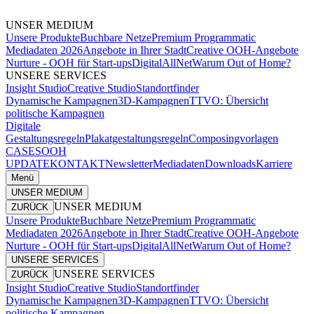
UNSER MEDIUM
Unsere Produkte
Buchbare Netze
Premium Programmatic
Mediadaten 2026
Angebote in Ihrer Stadt
Creative OOH-Angebote
Nurture - OOH für Start-ups
DigitalAllNet
Warum Out of Home?
UNSERE SERVICES
Insight Studio
Creative Studio
Standortfinder
Dynamische Kampagnen
3D-Kampagnen
TTVO: Übersicht
politische Kampagnen
Digitale
Gestaltungsregeln
Plakatgestaltungsregeln
Composingvorlagen
CASES
OOH
UPDATE
KONTAKT
Newsletter
Mediadaten
Downloads
Karriere
Menü
UNSER MEDIUM
UNSER MEDIUM
ZURÜCK
Unsere Produkte
Buchbare Netze
Premium Programmatic
Mediadaten 2026
Angebote in Ihrer Stadt
Creative OOH-Angebote
Nurture - OOH für Start-ups
DigitalAllNet
Warum Out of Home?
UNSERE SERVICES
UNSERE SERVICES
ZURÜCK
Insight Studio
Creative Studio
Standortfinder
Dynamische Kampagnen
3D-Kampagnen
TTVO: Übersicht
politische Kampagnen