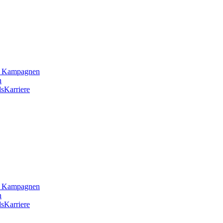
he Kampagnen
n
s
Karriere
he Kampagnen
n
s
Karriere