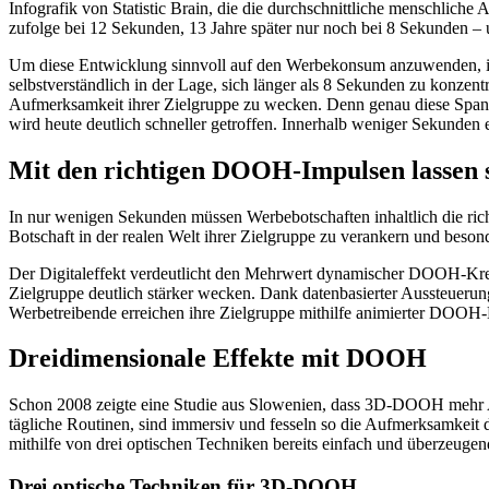
Infografik von Statistic Brain, die die durchschnittliche menschlic
zufolge bei 12 Sekunden, 13 Jahre später nur noch bei 8 Sekunden – 
Um diese Entwicklung sinnvoll auf den Werbekonsum anzuwenden, ist
selbstverständlich in der Lage, sich länger als 8 Sekunden zu konzent
Aufmerksamkeit ihrer Zielgruppe zu wecken. Denn genau diese Spanne
wird heute deutlich schneller getroffen. Innerhalb weniger Sekunden en
Mit den richtigen DOOH-Impulsen lassen 
In nur wenigen Sekunden müssen Werbebotschaften inhaltlich die rich
Botschaft in der realen Welt ihrer Zielgruppe zu verankern und beson
Der Digitaleffekt verdeutlicht den Mehrwert dynamischer DOOH-Kreat
Zielgruppe deutlich stärker wecken. Dank datenbasierter Aussteuerun
Werbetreibende erreichen ihre Zielgruppe mithilfe animierter DOOH-Mo
Dreidimensionale Effekte mit DOOH
Schon 2008 zeigte eine Studie aus Slowenien, dass 3D-DOOH meh
tägliche Routinen, sind immersiv und fesseln so die Aufmerksamkeit
mithilfe von drei optischen Techniken bereits einfach und überzeug
Drei optische Techniken für 3D-DOOH