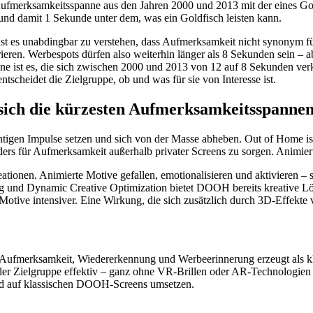
he Aufmerksamkeitsspanne aus den Jahren 2000 und 2013 mit der eines G
und damit 1 Sekunde unter dem, was ein Goldfisch leisten kann.
 es unabdingbar zu verstehen, dass Aufmerksamkeit nicht synonym fü
rieren. Werbespots dürfen also weiterhin länger als 8 Sekunden sein – a
 ist es, die sich zwischen 2000 und 2013 von 12 auf 8 Sekunden verkü
tscheidet die Zielgruppe, ob und was für sie von Interesse ist.
sich die kürzesten Aufmerksamkeitsspannen
tigen Impulse setzen und sich von der Masse abheben. Out of Home ist 
ders für Aufmerksamkeit außerhalb privater Screens zu sorgen. Animiert
ionen. Animierte Motive gefallen, emotionalisieren und aktivieren – 
g und Dynamic Creative Optimization bietet DOOH bereits kreative Lös
tive intensiver. Eine Wirkung, die sich zusätzlich durch 3D-Effekte ve
r Aufmerksamkeit, Wiedererkennung und Werbeerinnerung erzeugt al
 der Zielgruppe effektiv – ganz ohne VR-Brillen oder AR-Technologie
end auf klassischen DOOH-Screens umsetzen.