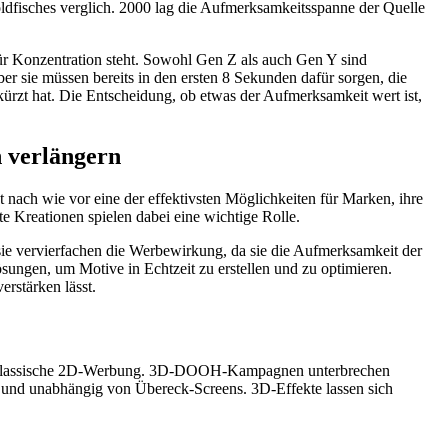
oldfisches verglich. 2000 lag die Aufmerksamkeitsspanne der Quelle
r Konzentration steht. Sowohl Gen Z als auch Gen Y sind
ber sie müssen bereits in den ersten 8 Sekunden dafür sorgen, die
rzt hat. Die Entscheidung, ob etwas der Aufmerksamkeit wert ist,
 verlängern
nach wie vor eine der effektivsten Möglichkeiten für Marken, ihre
e Kreationen spielen dabei eine wichtige Rolle.
sie vervierfachen die Werbewirkung, da sie die Aufmerksamkeit der
ungen, um Motive in Echtzeit zu erstellen und zu optimieren.
rstärken lässt.
s klassische 2D-Werbung. 3D-DOOH-Kampagnen unterbrechen
n und unabhängig von Übereck-Screens. 3D-Effekte lassen sich