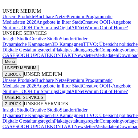
UNSER MEDIUM
Unsere Produkte
Buchbare Netze
Premium Programmatic
Mediadaten 2026
Angebote in Ihrer Stadt
Creative OOH-Angebote
Nurture - OOH für Start-ups
DigitalAllNet
Warum Out of Home?
UNSERE SERVICES
Insight Studio
Creative Studio
Standortfinder
Dynamische Kampagnen
3D-Kampagnen
TTVO: Übersicht politisc
Digitale Gestaltungsregeln
Plakatgestaltungsregeln
Composingvorlage
CASES
OOH UPDATE
KONTAKT
Newsletter
Mediadaten
Download
Menü
UNSER MEDIUM
UNSER MEDIUM
ZURÜCK
Unsere Produkte
Buchbare Netze
Premium Programmatic
Mediadaten 2026
Angebote in Ihrer Stadt
Creative OOH-Angebote
Nurture - OOH für Start-ups
DigitalAllNet
Warum Out of Home?
UNSERE SERVICES
UNSERE SERVICES
ZURÜCK
Insight Studio
Creative Studio
Standortfinder
Dynamische Kampagnen
3D-Kampagnen
TTVO: Übersicht politisc
Digitale Gestaltungsregeln
Plakatgestaltungsregeln
Composingvorlage
CASES
OOH UPDATE
KONTAKT
Newsletter
Mediadaten
Download