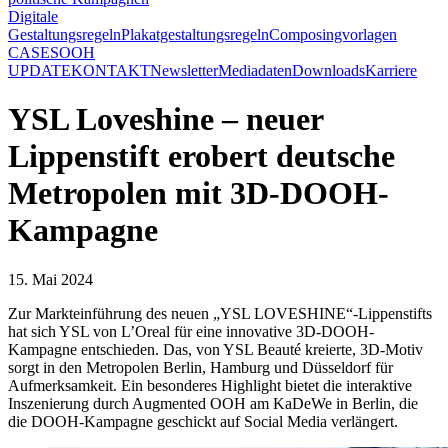
Digitale
Gestaltungsregeln
Plakatgestaltungsregeln
Composingvorlagen
CASES
OOH
UPDATE
KONTAKT
Newsletter
Mediadaten
Downloads
Karriere
YSL Loveshine – neuer
Lippenstift erobert deutsche
Metropolen mit 3D-DOOH-
Kampagne
15. Mai 2024
Zur Markteinführung des neuen „YSL LOVESHINE“-Lippenstifts
hat sich YSL von L’Oreal für eine innovative 3D-DOOH-
Kampagne entschieden. Das, von YSL Beauté kreierte, 3D-Motiv
sorgt in den Metropolen Berlin, Hamburg und Düsseldorf für
Aufmerksamkeit. Ein besonderes Highlight bietet die interaktive
Inszenierung durch Augmented OOH am KaDeWe in Berlin, die
die DOOH-Kampagne geschickt auf Social Media verlängert.