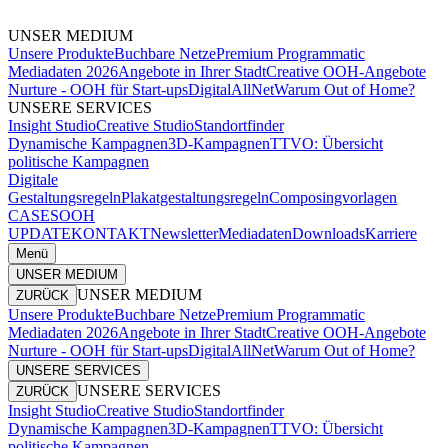
UNSER MEDIUM
Unsere Produkte
Buchbare Netze
Premium Programmatic
Mediadaten 2026
Angebote in Ihrer Stadt
Creative OOH-Angebote
Nurture - OOH für Start-ups
DigitalAllNet
Warum Out of Home?
UNSERE SERVICES
Insight Studio
Creative Studio
Standortfinder
Dynamische Kampagnen
3D-Kampagnen
TTVO: Übersicht
politische Kampagnen
Digitale
Gestaltungsregeln
Plakatgestaltungsregeln
Composingvorlagen
CASES
OOH
UPDATE
KONTAKT
Newsletter
Mediadaten
Downloads
Karriere
Menü
UNSER MEDIUM
UNSER MEDIUM
ZURÜCK
Unsere Produkte
Buchbare Netze
Premium Programmatic
Mediadaten 2026
Angebote in Ihrer Stadt
Creative OOH-Angebote
Nurture - OOH für Start-ups
DigitalAllNet
Warum Out of Home?
UNSERE SERVICES
UNSERE SERVICES
ZURÜCK
Insight Studio
Creative Studio
Standortfinder
Dynamische Kampagnen
3D-Kampagnen
TTVO: Übersicht
politische Kampagnen