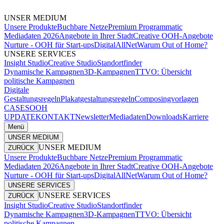
UNSER MEDIUM
Unsere Produkte
Buchbare Netze
Premium Programmatic
Mediadaten 2026
Angebote in Ihrer Stadt
Creative OOH-Angebote
Nurture - OOH für Start-ups
DigitalAllNet
Warum Out of Home?
UNSERE SERVICES
Insight Studio
Creative Studio
Standortfinder
Dynamische Kampagnen
3D-Kampagnen
TTVO: Übersicht
politische Kampagnen
Digitale
Gestaltungsregeln
Plakatgestaltungsregeln
Composingvorlagen
CASES
OOH
UPDATE
KONTAKT
Newsletter
Mediadaten
Downloads
Karriere
Menü
UNSER MEDIUM
UNSER MEDIUM
ZURÜCK
Unsere Produkte
Buchbare Netze
Premium Programmatic
Mediadaten 2026
Angebote in Ihrer Stadt
Creative OOH-Angebote
Nurture - OOH für Start-ups
DigitalAllNet
Warum Out of Home?
UNSERE SERVICES
UNSERE SERVICES
ZURÜCK
Insight Studio
Creative Studio
Standortfinder
Dynamische Kampagnen
3D-Kampagnen
TTVO: Übersicht
politische Kampagnen