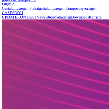
Digitale
Gestaltungsregeln
Plakatgestaltungsregeln
Composingvorlagen
CASES
OOH
UPDATE
KONTAKT
Newsletter
Mediadaten
Downloads
Karriere