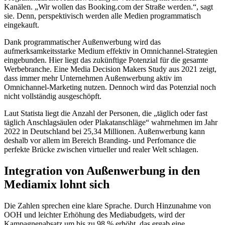
Kanälen. „Wir wollen das Booking.com der Straße werden.“, sagt
sie. Denn, perspektivisch werden alle Medien programmatisch
eingekauft.
Dank programmatischer Außenwerbung wird das
aufmerksamkeitsstarke Medium effektiv in Omnichannel-Strategien
eingebunden. Hier liegt das zukünftige Potenzial für die gesamte
Werbebranche. Eine Media Decision Makers Study aus 2021 zeigt,
dass immer mehr Unternehmen Außenwerbung aktiv im
Omnichannel-Marketing nutzen. Dennoch wird das Potenzial noch
nicht vollständig ausgeschöpft.
Laut Statista liegt die Anzahl der Personen, die „täglich oder fast
täglich Anschlagsäulen oder Plakatanschläge“ wahrnehmen im Jahr
2022 in Deutschland bei 25,34 Millionen. Außenwerbung kann
deshalb vor allem im Bereich Branding- und Perfomance die
perfekte Brücke zwischen virtueller und realer Welt schlagen.
Integration von Außenwerbung in den
Mediamix lohnt sich
Die Zahlen sprechen eine klare Sprache. Durch Hinzunahme von
OOH und leichter Erhöhung des Mediabudgets, wird der
Kampagnenabsatz um bis zu 98 % erhöht, das ergab eine