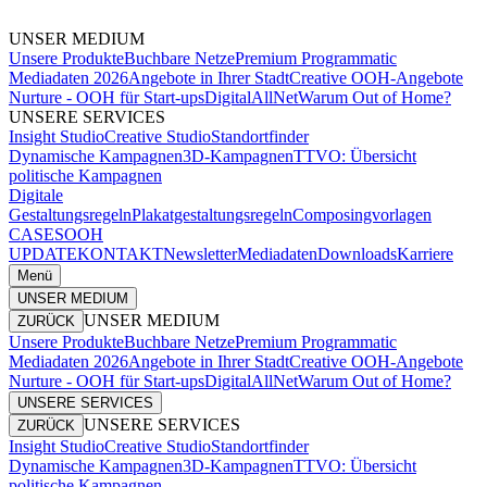
UNSER MEDIUM
Unsere Produkte
Buchbare Netze
Premium Programmatic
Mediadaten 2026
Angebote in Ihrer Stadt
Creative OOH-Angebote
Nurture - OOH für Start-ups
DigitalAllNet
Warum Out of Home?
UNSERE SERVICES
Insight Studio
Creative Studio
Standortfinder
Dynamische Kampagnen
3D-Kampagnen
TTVO: Übersicht
politische Kampagnen
Digitale
Gestaltungsregeln
Plakatgestaltungsregeln
Composingvorlagen
CASES
OOH
UPDATE
KONTAKT
Newsletter
Mediadaten
Downloads
Karriere
Menü
UNSER MEDIUM
UNSER MEDIUM
ZURÜCK
Unsere Produkte
Buchbare Netze
Premium Programmatic
Mediadaten 2026
Angebote in Ihrer Stadt
Creative OOH-Angebote
Nurture - OOH für Start-ups
DigitalAllNet
Warum Out of Home?
UNSERE SERVICES
UNSERE SERVICES
ZURÜCK
Insight Studio
Creative Studio
Standortfinder
Dynamische Kampagnen
3D-Kampagnen
TTVO: Übersicht
politische Kampagnen