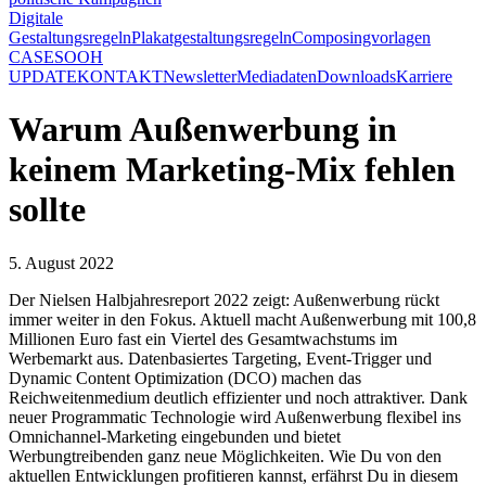
Digitale
Gestaltungsregeln
Plakatgestaltungsregeln
Composingvorlagen
CASES
OOH
UPDATE
KONTAKT
Newsletter
Mediadaten
Downloads
Karriere
Warum Außenwerbung in
keinem Marketing-Mix fehlen
sollte
5. August 2022
Der Nielsen Halbjahresreport 2022 zeigt: Außenwerbung rückt
immer weiter in den Fokus. Aktuell macht Außenwerbung mit 100,8
Millionen Euro fast ein Viertel des Gesamtwachstums im
Werbemarkt aus. Datenbasiertes Targeting, Event-Trigger und
Dynamic Content Optimization (DCO) machen das
Reichweitenmedium deutlich effizienter und noch attraktiver. Dank
neuer Programmatic Technologie wird Außenwerbung flexibel ins
Omnichannel-Marketing eingebunden und bietet
Werbungtreibenden ganz neue Möglichkeiten. Wie Du von den
aktuellen Entwicklungen profitieren kannst, erfährst Du in diesem