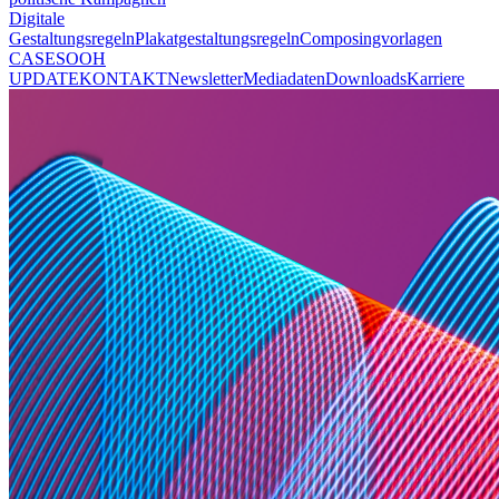
Digitale
Gestaltungsregeln
Plakatgestaltungsregeln
Composingvorlagen
CASES
OOH
UPDATE
KONTAKT
Newsletter
Mediadaten
Downloads
Karriere