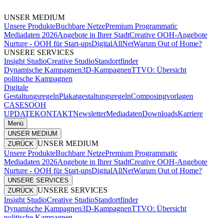
UNSER MEDIUM
Unsere Produkte
Buchbare Netze
Premium Programmatic
Mediadaten 2026
Angebote in Ihrer Stadt
Creative OOH-Angebote
Nurture - OOH für Start-ups
DigitalAllNet
Warum Out of Home?
UNSERE SERVICES
Insight Studio
Creative Studio
Standortfinder
Dynamische Kampagnen
3D-Kampagnen
TTVO: Übersicht
politische Kampagnen
Digitale
Gestaltungsregeln
Plakatgestaltungsregeln
Composingvorlagen
CASES
OOH
UPDATE
KONTAKT
Newsletter
Mediadaten
Downloads
Karriere
Menü
UNSER MEDIUM
UNSER MEDIUM
ZURÜCK
Unsere Produkte
Buchbare Netze
Premium Programmatic
Mediadaten 2026
Angebote in Ihrer Stadt
Creative OOH-Angebote
Nurture - OOH für Start-ups
DigitalAllNet
Warum Out of Home?
UNSERE SERVICES
UNSERE SERVICES
ZURÜCK
Insight Studio
Creative Studio
Standortfinder
Dynamische Kampagnen
3D-Kampagnen
TTVO: Übersicht
politische Kampagnen