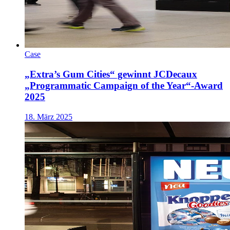
Case
„Extra’s Gum Cities“ gewinnt JCDecaux
„Programmatic Campaign of the Year“-Award
2025
18. März 2025