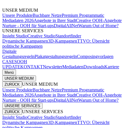
UNSER MEDIUM
Unsere Produkte
Buchbare Netze
Premium Programmatic
Mediadaten 2026
Angebote in Ihrer Stadt
Creative OOH-Angebote
Nurture - OOH für Start-ups
DigitalAllNet
Warum Out of Home?
UNSERE SERVICES
Insight Studio
Creative Studio
Standortfinder
Dynamische Kampagnen
3D-Kampagnen
TTVO: Übersicht
politische Kampagnen
Digitale
Gestaltungsregeln
Plakatgestaltungsregeln
Composingvorlagen
CASES
OOH
UPDATE
KONTAKT
Newsletter
Mediadaten
Downloads
Karriere
Menü
UNSER MEDIUM
UNSER MEDIUM
ZURÜCK
Unsere Produkte
Buchbare Netze
Premium Programmatic
Mediadaten 2026
Angebote in Ihrer Stadt
Creative OOH-Angebote
Nurture - OOH für Start-ups
DigitalAllNet
Warum Out of Home?
UNSERE SERVICES
UNSERE SERVICES
ZURÜCK
Insight Studio
Creative Studio
Standortfinder
Dynamische Kampagnen
3D-Kampagnen
TTVO: Übersicht
politische Kampagnen