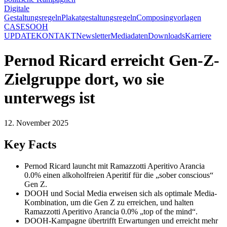
Digitale
Gestaltungsregeln
Plakatgestaltungsregeln
Composingvorlagen
CASES
OOH
UPDATE
KONTAKT
Newsletter
Mediadaten
Downloads
Karriere
Pernod Ricard erreicht Gen-Z-
Zielgruppe dort, wo sie
unterwegs ist
12. November 2025
Key Facts
Pernod Ricard launcht mit Ramazzotti Aperitivo Arancia
0.0% einen alkoholfreien Aperitif für die „sober conscious“
Gen Z.
DOOH und Social Media erweisen sich als optimale Media-
Kombination, um die Gen Z zu erreichen, und halten
Ramazzotti Aperitivo Arancia 0.0% „top of the mind“.
DOOH-Kampagne übertrifft Erwartungen und erreicht mehr