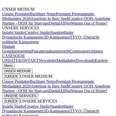
UNSER MEDIUM
Unsere Produkte
Buchbare Netze
Premium Programmatic
Mediadaten 2026
Angebote in Ihrer Stadt
Creative OOH-Angebote
Nurture - OOH für Start-ups
DigitalAllNet
Warum Out of Home?
UNSERE SERVICES
Insight Studio
Creative Studio
Standortfinder
Dynamische Kampagnen
3D-Kampagnen
TTVO: Übersicht
politische Kampagnen
Digitale
Gestaltungsregeln
Plakatgestaltungsregeln
Composingvorlagen
CASES
OOH
UPDATE
KONTAKT
Newsletter
Mediadaten
Downloads
Karriere
Menü
UNSER MEDIUM
UNSER MEDIUM
ZURÜCK
Unsere Produkte
Buchbare Netze
Premium Programmatic
Mediadaten 2026
Angebote in Ihrer Stadt
Creative OOH-Angebote
Nurture - OOH für Start-ups
DigitalAllNet
Warum Out of Home?
UNSERE SERVICES
UNSERE SERVICES
ZURÜCK
Insight Studio
Creative Studio
Standortfinder
Dynamische Kampagnen
3D-Kampagnen
TTVO: Übersicht
politische Kampagnen