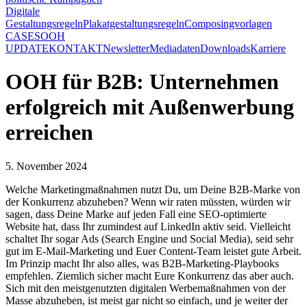
Digitale
Gestaltungsregeln
Plakatgestaltungsregeln
Composingvorlagen
CASES
OOH
UPDATE
KONTAKT
Newsletter
Mediadaten
Downloads
Karriere
OOH für B2B: Unternehmen
erfolgreich mit Außenwerbung
erreichen
5. November 2024
Welche Marketingmaßnahmen nutzt Du, um Deine B2B-Marke von
der Konkurrenz abzuheben? Wenn wir raten müssten, würden wir
sagen, dass Deine Marke auf jeden Fall eine SEO-optimierte
Website hat, dass Ihr zumindest auf LinkedIn aktiv seid. Vielleicht
schaltet Ihr sogar Ads (Search Engine und Social Media), seid sehr
gut im E-Mail-Marketing und Euer Content-Team leistet gute Arbeit.
Im Prinzip macht Ihr also alles, was B2B-Marketing-Playbooks
empfehlen. Ziemlich sicher macht Eure Konkurrenz das aber auch.
Sich mit den meistgenutzten digitalen Werbemaßnahmen von der
Masse abzuheben, ist meist gar nicht so einfach, und je weiter der