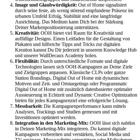
Image und Glaubwürdigkeit:
Out of Home signalisiert
durch seine feste, als wenig störend empfundene Präsenz im
urbanen Umfeld Erfolg, Stabilität und eine langfristige
Ausrichtung. Das Medium kann Dich bei der Stärkung
Deiner Markenpositionierung unterstützen.
Kreativität:
OOH bietet viel Raum für Kreativität und
auffällige Designs. Einen Leitfaden für die Gestaltung von
Plakaten und hilfreiche Tipps und Tricks zur digitalen
Kreation kannst Du Dir jederzeit in unserem Knowledge Hub
und unserer WallDecaux Academy holen.
Flexibilität:
Durch unterschiedliche Formate und digitale
Technologien lassen sich OOH-Kampagnen an Deine Ziele
und Zielgruppen anpassen. Klassische CLPs oder ganze
Station Brandings, Digital Out of Home mit dynamischen
Motiven und Zeit- und Ortstargetings oder Programmatic
Digital Out of Home mit zusätzlich datenbasierter optimaler
Aussteuerung in Echtzeit und Dynamic Creative Optimization
bieten für jedes Kampagnenziel eine erfolgreiche Lösung.
Messbarkeit:
Die Kampagnenperformance kann mittels
Analysen, Trackings und Studien gemessen und mit
Investitionen optimiert werden.
Integration in den Marketing-Mix:
OOH lässt sich nahtlos
in Deinen Marketing-Mix integrieren. Du kannst digitale
Kampagnen vorbereiten und verstärken, Social Media und
TV ergänzen, Messeauftritte unterstützen oder Maßnahmen