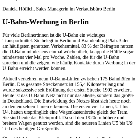
Daniela Höflich, Sales Managerin im Verkaufsbüro Berlin
U-Bahn-Werbung in Berlin
Für viele Berliner:innen ist die U-Bahn ein wichtiges
Transportmittel. Sie belegt in Berlin und Brandenburg Platz 3 der
am häufigsten genutzten Verkehrsmittel. 83 % der Befragten nutzen
die U-Bahn mindestens einmal wöchentlich, knapp die Hälfte sogar
mindestens vier Mal pro Woche. Zahlen, die für die U-Bahn
sprechen und die zeigen, wie häufig Kontakte durch Werbung in der
U-Bahn erreicht werden können.
Aktuell verkehren neun U-Bahn-Linien zwischen 175 Bahnhöfen in
Berlin. Das gesamte Streckennetz ist 155,4 Kilometer lang und
wurde sukzessive seit Eröffnung der ersten Strecke 1902 erweitert.
Heute ist das U-Bahn-Netz nicht nur das älteste, sondern das größte
in Deutschland. Die Entwicklung des Netzes lässt sich heute noch
an den einzelnen Linien erkennen. Die ersten vier Linien, U1 bis
U4, hatten ursprünglich eine Wagenkastenbreite gleich der Tram.
Sie sind heute das Kleinprofil. Da seit den 1920ern höhere und
breitere Wagen genutzt werden, sind die neueren Linien U5 bis U9
Teil des heutigen Großprofils.