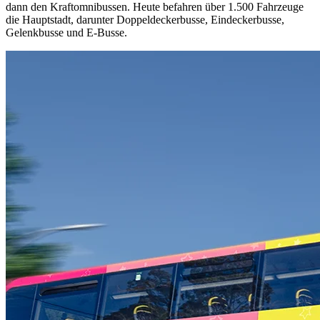
dann den Kraftomnibussen. Heute befahren über 1.500 Fahrzeuge
die Hauptstadt, darunter Doppeldeckerbusse, Eindeckerbusse,
Gelenkbusse und E-Busse.