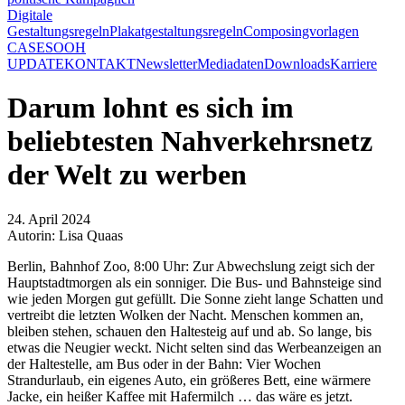
Digitale
Gestaltungsregeln
Plakatgestaltungsregeln
Composingvorlagen
CASES
OOH
UPDATE
KONTAKT
Newsletter
Mediadaten
Downloads
Karriere
Darum lohnt es sich im
beliebtesten Nahverkehrsnetz
der Welt zu werben
24. April 2024
Autorin: Lisa Quaas
Berlin, Bahnhof Zoo, 8:00 Uhr: Zur Abwechslung zeigt sich der
Hauptstadtmorgen als ein sonniger. Die Bus- und Bahnsteige sind
wie jeden Morgen gut gefüllt. Die Sonne zieht lange Schatten und
vertreibt die letzten Wolken der Nacht. Menschen kommen an,
bleiben stehen, schauen den Haltesteig auf und ab. So lange, bis
etwas die Neugier weckt. Nicht selten sind das Werbeanzeigen an
der Haltestelle, am Bus oder in der Bahn: Vier Wochen
Strandurlaub, ein eigenes Auto, ein größeres Bett, eine wärmere
Jacke, ein heißer Kaffee mit Hafermilch … das wäre es jetzt.