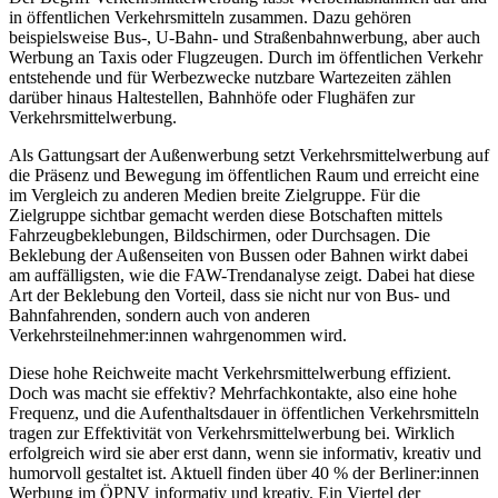
in öffentlichen Verkehrsmitteln zusammen. Dazu gehören
beispielsweise Bus-, U-Bahn- und Straßenbahnwerbung, aber auch
Werbung an Taxis oder Flugzeugen. Durch im öffentlichen Verkehr
entstehende und für Werbezwecke nutzbare Wartezeiten zählen
darüber hinaus Haltestellen, Bahnhöfe oder Flughäfen zur
Verkehrsmittelwerbung.
Als Gattungsart der Außenwerbung setzt Verkehrsmittelwerbung auf
die Präsenz und Bewegung im öffentlichen Raum und erreicht eine
im Vergleich zu anderen Medien breite Zielgruppe. Für die
Zielgruppe sichtbar gemacht werden diese Botschaften mittels
Fahrzeugbeklebungen, Bildschirmen, oder Durchsagen. Die
Beklebung der Außenseiten von Bussen oder Bahnen wirkt dabei
am auffälligsten, wie die FAW-Trendanalyse zeigt. Dabei hat diese
Art der Beklebung den Vorteil, dass sie nicht nur von Bus- und
Bahnfahrenden, sondern auch von anderen
Verkehrsteilnehmer:innen wahrgenommen wird.
Diese hohe Reichweite macht Verkehrsmittelwerbung effizient.
Doch was macht sie effektiv? Mehrfachkontakte, also eine hohe
Frequenz, und die Aufenthaltsdauer in öffentlichen Verkehrsmitteln
tragen zur Effektivität von Verkehrsmittelwerbung bei. Wirklich
erfolgreich wird sie aber erst dann, wenn sie informativ, kreativ und
humorvoll gestaltet ist. Aktuell finden über 40 % der Berliner:innen
Werbung im ÖPNV informativ und kreativ. Ein Viertel der