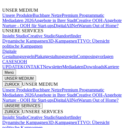
UNSER MEDIUM
Unsere Produkte
Buchbare Netze
Premium Programmatic
Mediadaten 2026
Angebote in Ihrer Stadt
Creative OOH-Angebote
Nurture - OOH für Start-ups
DigitalAllNet
Warum Out of Home?
UNSERE SERVICES
Insight Studio
Creative Studio
Standortfinder
Dynamische Kampagnen
3D-Kampagnen
TTVO: Übersicht
politische Kampagnen
Digitale
Gestaltungsregeln
Plakatgestaltungsregeln
Composingvorlagen
CASES
OOH
UPDATE
KONTAKT
Newsletter
Mediadaten
Downloads
Karriere
Menü
UNSER MEDIUM
UNSER MEDIUM
ZURÜCK
Unsere Produkte
Buchbare Netze
Premium Programmatic
Mediadaten 2026
Angebote in Ihrer Stadt
Creative OOH-Angebote
Nurture - OOH für Start-ups
DigitalAllNet
Warum Out of Home?
UNSERE SERVICES
UNSERE SERVICES
ZURÜCK
Insight Studio
Creative Studio
Standortfinder
Dynamische Kampagnen
3D-Kampagnen
TTVO: Übersicht
politische Kampagnen