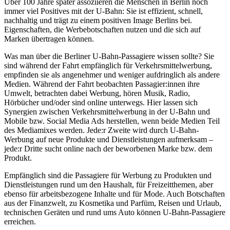
Über 100 Jahre später assoziieren die Menschen in Berlin noch
immer viel Positives mit der U-Bahn: Sie ist effizient, schnell,
nachhaltig und trägt zu einem positiven Image Berlins bei.
Eigenschaften, die Werbebotschaften nutzen und die sich auf
Marken übertragen können.
Was man über die Berliner U-Bahn-Passagiere wissen sollte? Sie
sind während der Fahrt empfänglich für Verkehrsmittelwerbung,
empfinden sie als angenehmer und weniger aufdringlich als andere
Medien. Während der Fahrt beobachten Passagier:innen ihre
Umwelt, betrachten dabei Werbung, hören Musik, Radio,
Hörbücher und/oder sind online unterwegs. Hier lassen sich
Synergien zwischen Verkehrsmittelwerbung in der U-Bahn und
Mobile bzw. Social Media Ads herstellen, wenn beide Medien Teil
des Mediamixes werden. Jede:r Zweite wird durch U-Bahn-
Werbung auf neue Produkte und Dienstleistungen aufmerksam –
jede:r Dritte sucht online nach der beworbenen Marke bzw. dem
Produkt.
Empfänglich sind die Passagiere für Werbung zu Produkten und
Dienstleistungen rund um den Haushalt, für Freizeitthemen, aber
ebenso für arbeitsbezogene Inhalte und für Mode. Auch Botschaften
aus der Finanzwelt, zu Kosmetika und Parfüm, Reisen und Urlaub,
technischen Geräten und rund ums Auto können U-Bahn-Passagiere
erreichen.