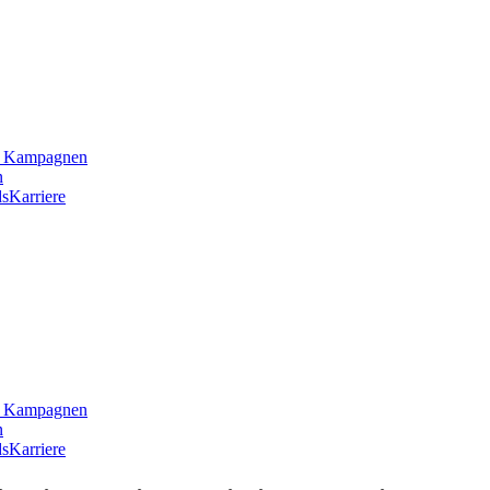
he Kampagnen
n
s
Karriere
he Kampagnen
n
s
Karriere