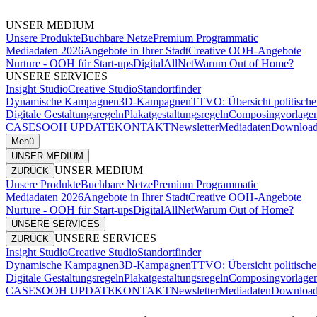
UNSER MEDIUM
Unsere Produkte
Buchbare Netze
Premium Programmatic
Mediadaten 2026
Angebote in Ihrer Stadt
Creative OOH-Angebote
Nurture - OOH für Start-ups
DigitalAllNet
Warum Out of Home?
UNSERE SERVICES
Insight Studio
Creative Studio
Standortfinder
Dynamische Kampagnen
3D-Kampagnen
TTVO: Übersicht politisc
Digitale Gestaltungsregeln
Plakatgestaltungsregeln
Composingvorlage
CASES
OOH UPDATE
KONTAKT
Newsletter
Mediadaten
Download
Menü
UNSER MEDIUM
UNSER MEDIUM
ZURÜCK
Unsere Produkte
Buchbare Netze
Premium Programmatic
Mediadaten 2026
Angebote in Ihrer Stadt
Creative OOH-Angebote
Nurture - OOH für Start-ups
DigitalAllNet
Warum Out of Home?
UNSERE SERVICES
UNSERE SERVICES
ZURÜCK
Insight Studio
Creative Studio
Standortfinder
Dynamische Kampagnen
3D-Kampagnen
TTVO: Übersicht politisc
Digitale Gestaltungsregeln
Plakatgestaltungsregeln
Composingvorlage
CASES
OOH UPDATE
KONTAKT
Newsletter
Mediadaten
Download