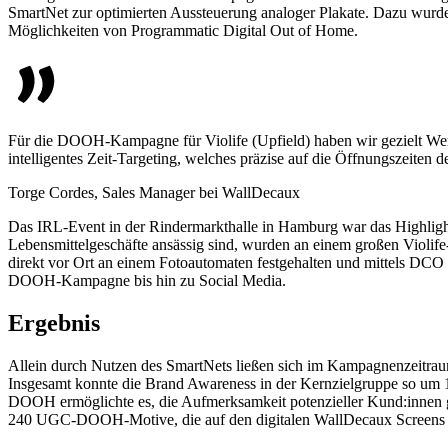
SmartNet zur optimierten Aussteuerung analoger Plakate. Dazu wurde
Möglichkeiten von Programmatic Digital Out of Home.
Für die DOOH-Kampagne für Violife (Upfield) haben wir gezielt Werb
intelligentes Zeit-Targeting, welches präzise auf die Öffnungszeiten
Torge Cordes, Sales Manager bei WallDecaux
Das IRL-Event in der Rindermarkthalle in Hamburg war das Highligh
Lebensmittelgeschäfte ansässig sind, wurden an einem großen Violi
direkt vor Ort an einem Fotoautomaten festgehalten und mittels DCO
DOOH-Kampagne bis hin zu Social Media.
Ergebnis
Allein durch Nutzen des SmartNets ließen sich im Kampagnenzeitrau
Insgesamt konnte die Brand Awareness in der Kernzielgruppe so um 
DOOH ermöglichte es, die Aufmerksamkeit potenzieller Kund:innen g
240 UGC-DOOH-Motive, die auf den digitalen WallDecaux Screens 