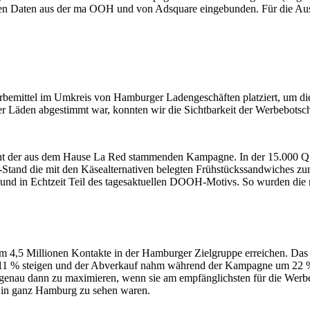
n Daten aus der ma OOH und von Adsquare eingebunden. Für die Ausste
emittel im Umkreis von Hamburger Ladengeschäften platziert, um die l
 der Läden abgestimmt war, konnten wir die Sichtbarkeit der Werbebotsc
t der aus dem Hause La Red stammenden Kampagne. In der 15.000 Quad
fe-Stand die mit den Käsealternativen belegten Frühstückssandwiches
 und in Echtzeit Teil des tagesaktuellen DOOH-Motivs. So wurden die 
m 4,5 Millionen Kontakte in der Hamburger Zielgruppe erreichen. Das
11 % steigen und der Abverkauf nahm während der Kampagne um 22 % z
enau dann zu maximieren, wenn sie am empfänglichsten für die Werbeb
in ganz Hamburg zu sehen waren.