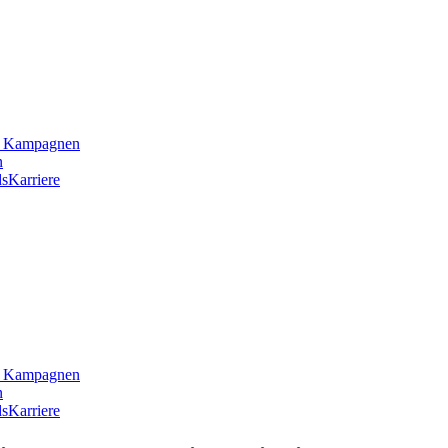
he Kampagnen
n
s
Karriere
he Kampagnen
n
s
Karriere