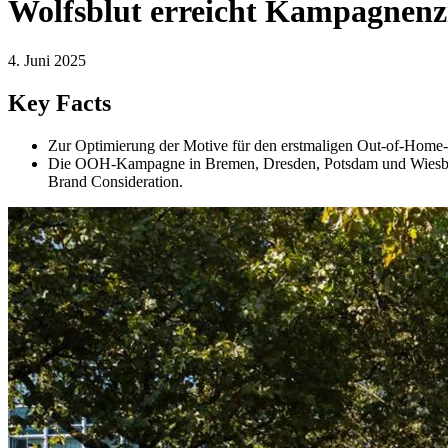
Wolfsblut erreicht Kampagnenz
4. Juni 2025
Key Facts
Zur Optimierung der Motive für den erstmaligen Out-of-Home-
Die OOH-Kampagne in Bremen, Dresden, Potsdam und Wiesbaden
Brand Consideration.