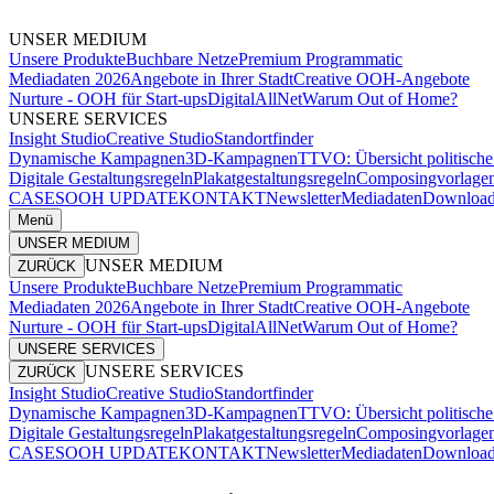
UNSER MEDIUM
Unsere Produkte
Buchbare Netze
Premium Programmatic
Mediadaten 2026
Angebote in Ihrer Stadt
Creative OOH-Angebote
Nurture - OOH für Start-ups
DigitalAllNet
Warum Out of Home?
UNSERE SERVICES
Insight Studio
Creative Studio
Standortfinder
Dynamische Kampagnen
3D-Kampagnen
TTVO: Übersicht politisc
Digitale Gestaltungsregeln
Plakatgestaltungsregeln
Composingvorlage
CASES
OOH UPDATE
KONTAKT
Newsletter
Mediadaten
Download
Menü
UNSER MEDIUM
UNSER MEDIUM
ZURÜCK
Unsere Produkte
Buchbare Netze
Premium Programmatic
Mediadaten 2026
Angebote in Ihrer Stadt
Creative OOH-Angebote
Nurture - OOH für Start-ups
DigitalAllNet
Warum Out of Home?
UNSERE SERVICES
UNSERE SERVICES
ZURÜCK
Insight Studio
Creative Studio
Standortfinder
Dynamische Kampagnen
3D-Kampagnen
TTVO: Übersicht politisc
Digitale Gestaltungsregeln
Plakatgestaltungsregeln
Composingvorlage
CASES
OOH UPDATE
KONTAKT
Newsletter
Mediadaten
Download