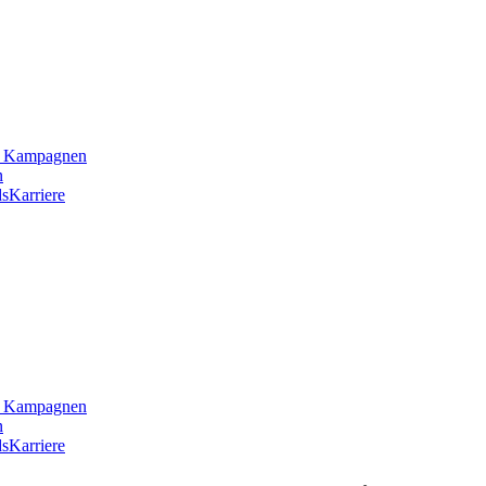
he Kampagnen
n
s
Karriere
he Kampagnen
n
s
Karriere