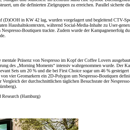
t, um die definierten Zielgruppen zu erreichen. Parallel sicherte die
auf (D)OOH in KW 42 lag, wurden vorgelagert und begleitend CTV-Sp
aten Haushaltskontexten, während Social-Media-Inhalte zu User-gener
in Nespresso-Boutiquen trackte. Zudem wurde der Kampagnenerfolg dur
de.
e mentale Präsenz von Nespresso im Kopf der Coffee Lovers ausgebaut w
nierung des „Morning Moments“ intensiv wahrgenommen wurde. Der Kam
levant Sets um 20 % und die bei First Choice sogar um 46 % gesteige
en von vier Geomarkern ein 2D-Polygon um Nespresso-Boutiquen defini
ergleich der durchschnittlichen täglichen Besuchsrate der Nespresso
ürnberg).
 Research (Hamburg)