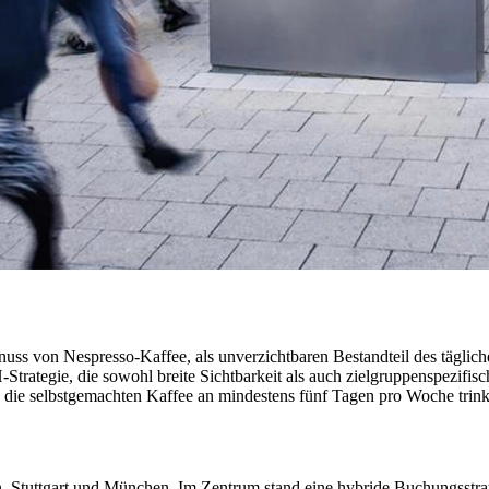
von Nespresso-Kaffee, als unverzichtbaren Bestandteil des täglichen 
rategie, die sowohl breite Sichtbarkeit als auch zielgruppenspezifisc
, die selbstgemachten Kaffee an mindestens fünf Tagen pro Woche trin
n, Stuttgart und München. Im Zentrum stand eine hybride Buchungsstr