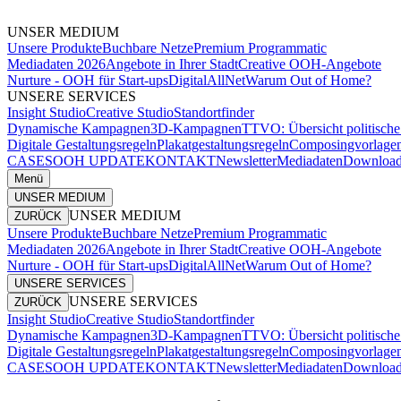
UNSER MEDIUM
Unsere Produkte
Buchbare Netze
Premium Programmatic
Mediadaten 2026
Angebote in Ihrer Stadt
Creative OOH-Angebote
Nurture - OOH für Start-ups
DigitalAllNet
Warum Out of Home?
UNSERE SERVICES
Insight Studio
Creative Studio
Standortfinder
Dynamische Kampagnen
3D-Kampagnen
TTVO: Übersicht politisc
Digitale Gestaltungsregeln
Plakatgestaltungsregeln
Composingvorlage
CASES
OOH UPDATE
KONTAKT
Newsletter
Mediadaten
Download
Menü
UNSER MEDIUM
UNSER MEDIUM
ZURÜCK
Unsere Produkte
Buchbare Netze
Premium Programmatic
Mediadaten 2026
Angebote in Ihrer Stadt
Creative OOH-Angebote
Nurture - OOH für Start-ups
DigitalAllNet
Warum Out of Home?
UNSERE SERVICES
UNSERE SERVICES
ZURÜCK
Insight Studio
Creative Studio
Standortfinder
Dynamische Kampagnen
3D-Kampagnen
TTVO: Übersicht politisc
Digitale Gestaltungsregeln
Plakatgestaltungsregeln
Composingvorlage
CASES
OOH UPDATE
KONTAKT
Newsletter
Mediadaten
Download