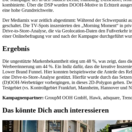
kombinierte. Über die DSP wurden DOOH-Motive in Echtzeit ausgesteuer
eine hohe Grundreichweite.
Der Mediamix war zeitlich abgestimmt: Während der Schwerpunkt 
geschaltet. Die TV-Spots inszenierten den „Morning Moment“ in priv
Drive-to-Store-Analyse, die via Geolocation-Daten den Fußverkehr 
einer Onlinebefragung vor und nach der Kampagne durchgeführt wur
Ergebnis
Die ungestützte Markenbekanntheit stieg um 48 %, was zeigt, dass di
Werbeerinnerung um 44 %. Ein Indiz dafür, dass die kreative Insze
Lower Brand Funnel. Hier konnten beispielsweise die Anteile des Re
eine Drive-to-Store-Analyse gestützt. Hierfür wurde durch das Setz
(D)OOH-Werbeträger vorbeigingen, in dieses 2D-Polygon gehen. Der V
Testgebiet (vs. Kontrollgebiet Frankfurt, Mannheim, Hannover und N
Kampagnenpartner:
GroupM OOH GmbH, Hawk, adsquare, Trend
Das könnte Dich auch interessieren