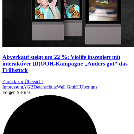
Abverkauf steigt um 22 %: Violife inszeniert mit
interaktiver (D)OOH-Kampagne „Anders gut“ das
Frühstück
Zurück zur Übersicht
Impressum
AGB
Datenschutz
Wall GmbH
Über uns
Folgen Sie uns