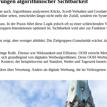
ungen algorithmischer Sichtbarkeit
t sie auch. Algorithmen analysieren Klicks, Scroll-Verhalten und Geoda
ne sehen, entscheidet längst nicht mehr der Zufall, sondern ein System
uns. In der Praxis führt diese Logik jedoch oft zu einer schleichenden
gruppen-Interaktionen optimiert ist. Sichtbarkeit wird also zur Funktion
r zeigt, aber weniger abbildet. Die Zielgruppen-Granularität wächst, 
tige Rolle. Ebenso wie Wirksamkeit und Effizienz. OOH erreicht Mensc
et sich grundlegend von digitalen Werbealgorithmen. Denn OOH-Werbung
n Kontext, der beispielsweise auf Standort, Wetter und Tageszeit basiert.
ndern über Verortung. Anders als digitale Werbung, die im Verborgenen