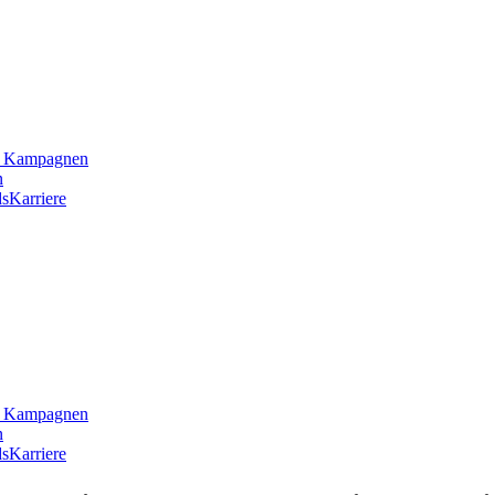
he Kampagnen
n
s
Karriere
he Kampagnen
n
s
Karriere