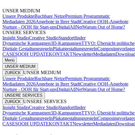
UNSER MEDIUM
Unsere Produkte
Buchbare Netze
Premium Programmatic
Mediadaten 2026
Angebote in Ihrer Stadt
Creative OOH-Angebote
Nurture - OOH für Start-ups
DigitalAllNet
Warum Out of Home?
UNSERE SERVICES
Insight Studio
Creative Studio
Standortfinder
Dynamische Kampagnen
3D-Kampagnen
TTVO: Übersicht politisc
Digitale Gestaltungsregeln
Plakatgestaltungsregeln
Composingvorlage
CASES
OOH UPDATE
KONTAKT
Newsletter
Mediadaten
Download
Menü
UNSER MEDIUM
UNSER MEDIUM
ZURÜCK
Unsere Produkte
Buchbare Netze
Premium Programmatic
Mediadaten 2026
Angebote in Ihrer Stadt
Creative OOH-Angebote
Nurture - OOH für Start-ups
DigitalAllNet
Warum Out of Home?
UNSERE SERVICES
UNSERE SERVICES
ZURÜCK
Insight Studio
Creative Studio
Standortfinder
Dynamische Kampagnen
3D-Kampagnen
TTVO: Übersicht politisc
Digitale Gestaltungsregeln
Plakatgestaltungsregeln
Composingvorlage
CASES
OOH UPDATE
KONTAKT
Newsletter
Mediadaten
Download