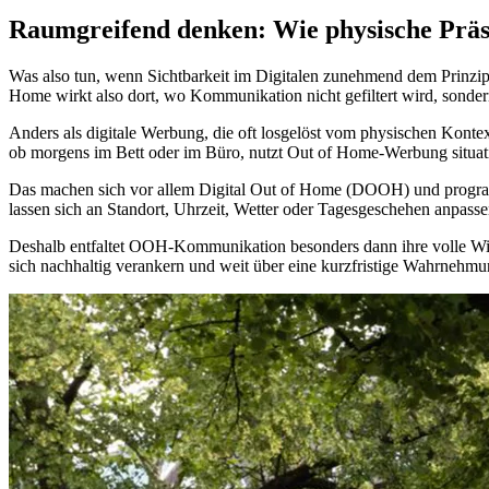
Raumgreifend denken: Wie physische Prä
Was also tun, wenn Sichtbarkeit im Digitalen zunehmend dem Prinzip d
Home wirkt also dort, wo Kommunikation nicht gefiltert wird, sonder
Anders als digitale Werbung, die oft losgelöst vom physischen Kon
ob morgens im Bett oder im Büro, nutzt Out of Home-Werbung situativ
Das machen sich vor allem Digital Out of Home (DOOH) und programm
lassen sich an Standort, Uhrzeit, Wetter oder Tagesgeschehen anpassen
Deshalb entfaltet OOH-Kommunikation besonders dann ihre volle Wir
sich nachhaltig verankern und weit über eine kurzfristige Wahrnehm