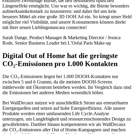
exklusive zweiseitige Bürste, die den besonderen optischen
Längeneffekt ermöglicht. Uns war es wichtig, die Bürste besonders
aufmerksamkeitsstark zu inszenieren: und dabei fiel uns kein
besseres Mittel als eine große 3D OOH Ad ein. So kriegt unser Held
möglichst viel Visibilität, und unsere Konsumenten können direkt
mit ihrer neuen Lieblingsmascara connecten!
Sarah Dange, Product Manager & Marketing Director / Jessica
Rode, Senior Business Leader bei L’Oréal Paris Make-up
Digital Out of Home hat die geringste
CO₂-Emissionen pro 1.000 Kontakten
Die CO₂-Emissionen liegen bei 1.000 DOOH-Kontakten nur
zwischen 5 und 6 Gramm, da die meisten DOOH-Screens
mittlerweile mit Ökostrom betrieben werden. Im Vergleich dazu sind
die Emissionen bei anderen Medien wesentlich höher.
Bei WallDecaux nutzen wir ausschließlich Strom aus erneuerbaren
Energiequellen und setzen auf hohe Energieeffizienz. Alle unsere
Produkte werden einer umfassenden Life Cycle-Analyse
unterzogen, um Langlebigkeit und ressourcenschonendes Design zu
gewährleisten. Darüber hinaus kompensieren wir als WallDecaux
die CO₂-Emissionen aller Out of Home-Kampagnen und machen