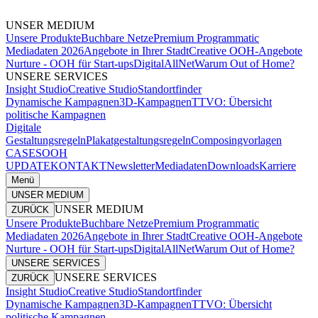
UNSER MEDIUM
Unsere Produkte
Buchbare Netze
Premium Programmatic
Mediadaten 2026
Angebote in Ihrer Stadt
Creative OOH-Angebote
Nurture - OOH für Start-ups
DigitalAllNet
Warum Out of Home?
UNSERE SERVICES
Insight Studio
Creative Studio
Standortfinder
Dynamische Kampagnen
3D-Kampagnen
TTVO: Übersicht
politische Kampagnen
Digitale
Gestaltungsregeln
Plakatgestaltungsregeln
Composingvorlagen
CASES
OOH
UPDATE
KONTAKT
Newsletter
Mediadaten
Downloads
Karriere
Menü
UNSER MEDIUM
UNSER MEDIUM
ZURÜCK
Unsere Produkte
Buchbare Netze
Premium Programmatic
Mediadaten 2026
Angebote in Ihrer Stadt
Creative OOH-Angebote
Nurture - OOH für Start-ups
DigitalAllNet
Warum Out of Home?
UNSERE SERVICES
UNSERE SERVICES
ZURÜCK
Insight Studio
Creative Studio
Standortfinder
Dynamische Kampagnen
3D-Kampagnen
TTVO: Übersicht
politische Kampagnen