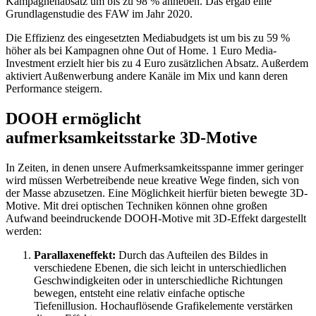
Kampagnenabsatz um bis zu 98 % anheben. Das ergab eine
Grundlagenstudie des FAW im Jahr 2020.
Die Effizienz des eingesetzten Mediabudgets ist um bis zu 59 %
höher als bei Kampagnen ohne Out of Home. 1 Euro Media-
Investment erzielt hier bis zu 4 Euro zusätzlichen Absatz. Außerdem
aktiviert Außenwerbung andere Kanäle im Mix und kann deren
Performance steigern.
DOOH ermöglicht
aufmerksamkeitsstarke 3D-Motive
In Zeiten, in denen unsere Aufmerksamkeitsspanne immer geringer
wird müssen Werbetreibende neue kreative Wege finden, sich von
der Masse abzusetzen. Eine Möglichkeit hierfür bieten bewegte 3D-
Motive. Mit drei optischen Techniken können ohne großen
Aufwand beeindruckende DOOH-Motive mit 3D-Effekt dargestellt
werden:
Parallaxeneffekt:
Durch das Aufteilen des Bildes in
verschiedene Ebenen, die sich leicht in unterschiedlichen
Geschwindigkeiten oder in unterschiedliche Richtungen
bewegen, entsteht eine relativ einfache optische
Tiefenillusion. Hochauflösende Grafikelemente verstärken