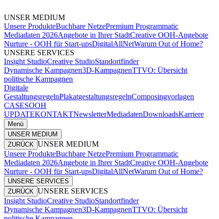
UNSER MEDIUM
Unsere Produkte
Buchbare Netze
Premium Programmatic
Mediadaten 2026
Angebote in Ihrer Stadt
Creative OOH-Angebote
Nurture - OOH für Start-ups
DigitalAllNet
Warum Out of Home?
UNSERE SERVICES
Insight Studio
Creative Studio
Standortfinder
Dynamische Kampagnen
3D-Kampagnen
TTVO: Übersicht
politische Kampagnen
Digitale
Gestaltungsregeln
Plakatgestaltungsregeln
Composingvorlagen
CASES
OOH
UPDATE
KONTAKT
Newsletter
Mediadaten
Downloads
Karriere
Menü
UNSER MEDIUM
UNSER MEDIUM
ZURÜCK
Unsere Produkte
Buchbare Netze
Premium Programmatic
Mediadaten 2026
Angebote in Ihrer Stadt
Creative OOH-Angebote
Nurture - OOH für Start-ups
DigitalAllNet
Warum Out of Home?
UNSERE SERVICES
UNSERE SERVICES
ZURÜCK
Insight Studio
Creative Studio
Standortfinder
Dynamische Kampagnen
3D-Kampagnen
TTVO: Übersicht
politische Kampagnen