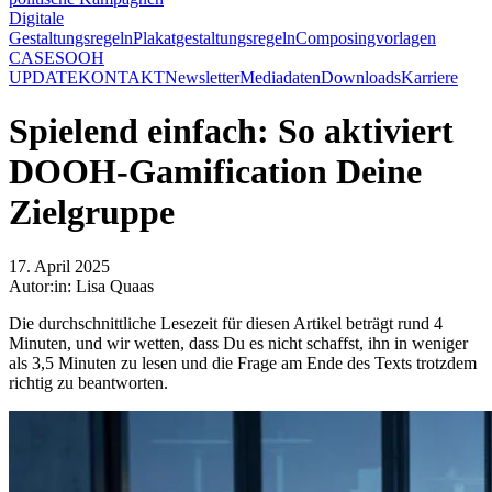
Digitale
Gestaltungsregeln
Plakatgestaltungsregeln
Composingvorlagen
CASES
OOH
UPDATE
KONTAKT
Newsletter
Mediadaten
Downloads
Karriere
Spielend einfach: So aktiviert
DOOH-Gamification Deine
Zielgruppe
17. April 2025
Autor:in: Lisa Quaas
Die durchschnittliche Lesezeit für diesen Artikel beträgt rund 4
Minuten, und wir wetten, dass Du es nicht schaffst, ihn in weniger
als 3,5 Minuten zu lesen und die Frage am Ende des Texts trotzdem
richtig zu beantworten.