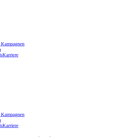
he Kampagnen
n
s
Karriere
he Kampagnen
n
s
Karriere