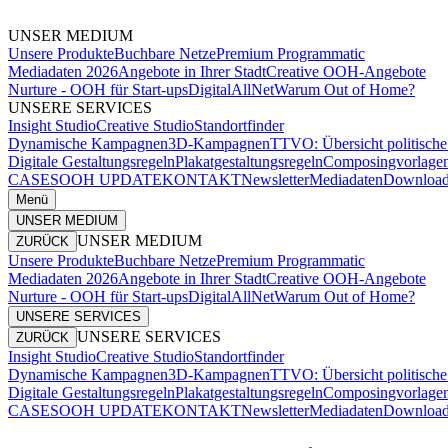
UNSER MEDIUM
Unsere Produkte
Buchbare Netze
Premium Programmatic
Mediadaten 2026
Angebote in Ihrer Stadt
Creative OOH-Angebote
Nurture - OOH für Start-ups
DigitalAllNet
Warum Out of Home?
UNSERE SERVICES
Insight Studio
Creative Studio
Standortfinder
Dynamische Kampagnen
3D-Kampagnen
TTVO: Übersicht politisc
Digitale Gestaltungsregeln
Plakatgestaltungsregeln
Composingvorlage
CASES
OOH UPDATE
KONTAKT
Newsletter
Mediadaten
Download
Menü
UNSER MEDIUM
UNSER MEDIUM
ZURÜCK
Unsere Produkte
Buchbare Netze
Premium Programmatic
Mediadaten 2026
Angebote in Ihrer Stadt
Creative OOH-Angebote
Nurture - OOH für Start-ups
DigitalAllNet
Warum Out of Home?
UNSERE SERVICES
UNSERE SERVICES
ZURÜCK
Insight Studio
Creative Studio
Standortfinder
Dynamische Kampagnen
3D-Kampagnen
TTVO: Übersicht politisc
Digitale Gestaltungsregeln
Plakatgestaltungsregeln
Composingvorlage
CASES
OOH UPDATE
KONTAKT
Newsletter
Mediadaten
Download