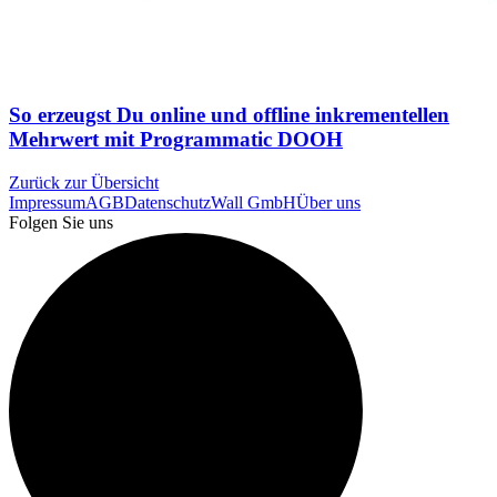
So erzeugst Du online und offline inkrementellen
Mehrwert mit Programmatic DOOH
Zurück zur Übersicht
Impressum
AGB
Datenschutz
Wall GmbH
Über uns
Folgen Sie uns