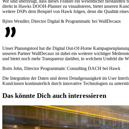
Wir sind überzeugt, dass dieses Feature ein wesentlicher Bestandtei
direkt in Hawks DOOH-Planner zu visualisieren, bietet unseren Kunden
weitere DSPs dem Beispiel von Hawk folgen, denn die Qualität eines 
Björn Wendler, Director Digital & Programmatic bei WallDecaux
Unser Planungstool hat die Digital Out-Of-Home Kampagnenplanung für
unseren Partner WallDecaux ist dabei ein weiterer wichtiger Meilen
und bietet noch mehr Transparenz darüber, in welchem Umfeld die W
Boris John, Director Programmatic Consulting DACH bei Hawk
Die Integration der Daten und deren Detailgenauigkeit im User Inte
Kund:innen kontinuierlich durch innovative Technologien zu unterstü
Das könnte Dich auch interessieren