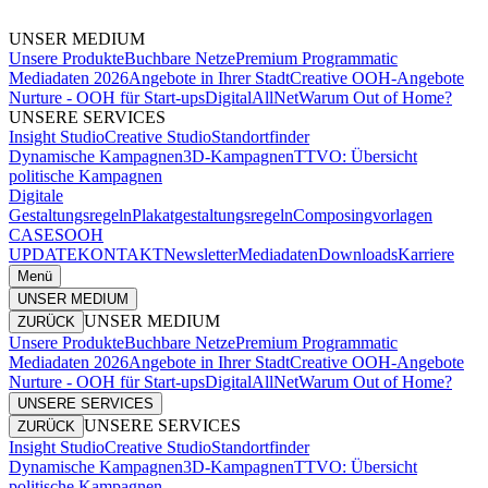
UNSER MEDIUM
Unsere Produkte
Buchbare Netze
Premium Programmatic
Mediadaten 2026
Angebote in Ihrer Stadt
Creative OOH-Angebote
Nurture - OOH für Start-ups
DigitalAllNet
Warum Out of Home?
UNSERE SERVICES
Insight Studio
Creative Studio
Standortfinder
Dynamische Kampagnen
3D-Kampagnen
TTVO: Übersicht
politische Kampagnen
Digitale
Gestaltungsregeln
Plakatgestaltungsregeln
Composingvorlagen
CASES
OOH
UPDATE
KONTAKT
Newsletter
Mediadaten
Downloads
Karriere
Menü
UNSER MEDIUM
UNSER MEDIUM
ZURÜCK
Unsere Produkte
Buchbare Netze
Premium Programmatic
Mediadaten 2026
Angebote in Ihrer Stadt
Creative OOH-Angebote
Nurture - OOH für Start-ups
DigitalAllNet
Warum Out of Home?
UNSERE SERVICES
UNSERE SERVICES
ZURÜCK
Insight Studio
Creative Studio
Standortfinder
Dynamische Kampagnen
3D-Kampagnen
TTVO: Übersicht
politische Kampagnen