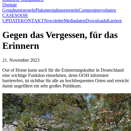
Digitale
Gestaltungsregeln
Plakatgestaltungsregeln
Composingvorlagen
CASES
OOH
UPDATE
KONTAKT
Newsletter
Mediadaten
Downloads
Karriere
Gegen das Vergessen, für das
Erinnern
21. November 2023
Out of Home kann auch für die Erinnerungskultur in Deutschland
eine wichtige Funktion einnehmen, denn OOH informiert
barrierefrei, ist sichtbar für alle an hochfrequenten Orten und erreicht
damit ungefiltert ein sehr großes Publikum.