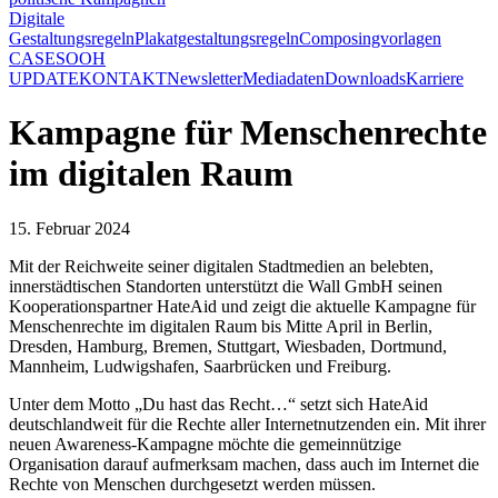
Digitale
Gestaltungsregeln
Plakatgestaltungsregeln
Composingvorlagen
CASES
OOH
UPDATE
KONTAKT
Newsletter
Mediadaten
Downloads
Karriere
Kampagne für Menschenrechte
im digitalen Raum
15. Februar 2024
Mit der Reichweite seiner digitalen Stadtmedien an belebten,
innerstädtischen Standorten unterstützt die Wall GmbH seinen
Kooperationspartner HateAid und zeigt die aktuelle Kampagne für
Menschenrechte im digitalen Raum bis Mitte April in Berlin,
Dresden, Hamburg, Bremen, Stuttgart, Wiesbaden, Dortmund,
Mannheim, Ludwigshafen, Saarbrücken und Freiburg.
Unter dem Motto „Du hast das Recht…“ setzt sich HateAid
deutschlandweit für die Rechte aller Internetnutzenden ein. Mit ihrer
neuen Awareness-Kampagne möchte die gemeinnützige
Organisation darauf aufmerksam machen, dass auch im Internet die
Rechte von Menschen durchgesetzt werden müssen.