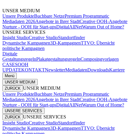
UNSER MEDIUM
Unsere Produkte
Buchbare Netze
Premium Programmatic
Mediadaten 2026
Angebote in Ihrer Stadt
Creative OOH-Angebote
Nurture - OOH für Start-ups
DigitalAllNet
Warum Out of Home?
UNSERE SERVICES
Insight Studio
Creative Studio
Standortfinder
Dynamische Kampagnen
3D-Kampagnen
TTVO: Übersicht
politische Kampagnen
Digitale
Gestaltungsregeln
Plakatgestaltungsregeln
Composingvorlagen
CASES
OOH
UPDATE
KONTAKT
Newsletter
Mediadaten
Downloads
Karriere
Menü
UNSER MEDIUM
UNSER MEDIUM
ZURÜCK
Unsere Produkte
Buchbare Netze
Premium Programmatic
Mediadaten 2026
Angebote in Ihrer Stadt
Creative OOH-Angebote
Nurture - OOH für Start-ups
DigitalAllNet
Warum Out of Home?
UNSERE SERVICES
UNSERE SERVICES
ZURÜCK
Insight Studio
Creative Studio
Standortfinder
Dynamische Kampagnen
3D-Kampagnen
TTVO: Übersicht
politische Kampagnen