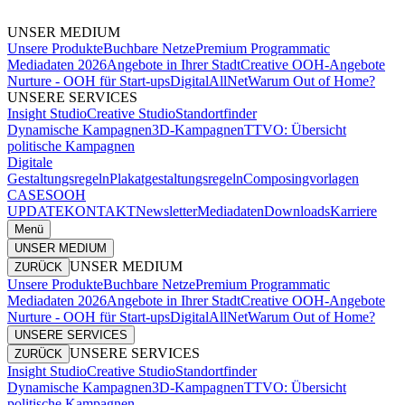
UNSER MEDIUM
Unsere Produkte
Buchbare Netze
Premium Programmatic
Mediadaten 2026
Angebote in Ihrer Stadt
Creative OOH-Angebote
Nurture - OOH für Start-ups
DigitalAllNet
Warum Out of Home?
UNSERE SERVICES
Insight Studio
Creative Studio
Standortfinder
Dynamische Kampagnen
3D-Kampagnen
TTVO: Übersicht
politische Kampagnen
Digitale
Gestaltungsregeln
Plakatgestaltungsregeln
Composingvorlagen
CASES
OOH
UPDATE
KONTAKT
Newsletter
Mediadaten
Downloads
Karriere
Menü
UNSER MEDIUM
UNSER MEDIUM
ZURÜCK
Unsere Produkte
Buchbare Netze
Premium Programmatic
Mediadaten 2026
Angebote in Ihrer Stadt
Creative OOH-Angebote
Nurture - OOH für Start-ups
DigitalAllNet
Warum Out of Home?
UNSERE SERVICES
UNSERE SERVICES
ZURÜCK
Insight Studio
Creative Studio
Standortfinder
Dynamische Kampagnen
3D-Kampagnen
TTVO: Übersicht
politische Kampagnen