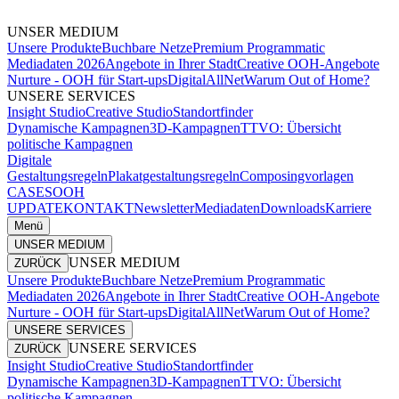
UNSER MEDIUM
Unsere Produkte
Buchbare Netze
Premium Programmatic
Mediadaten 2026
Angebote in Ihrer Stadt
Creative OOH-Angebote
Nurture - OOH für Start-ups
DigitalAllNet
Warum Out of Home?
UNSERE SERVICES
Insight Studio
Creative Studio
Standortfinder
Dynamische Kampagnen
3D-Kampagnen
TTVO: Übersicht
politische Kampagnen
Digitale
Gestaltungsregeln
Plakatgestaltungsregeln
Composingvorlagen
CASES
OOH
UPDATE
KONTAKT
Newsletter
Mediadaten
Downloads
Karriere
Menü
UNSER MEDIUM
UNSER MEDIUM
ZURÜCK
Unsere Produkte
Buchbare Netze
Premium Programmatic
Mediadaten 2026
Angebote in Ihrer Stadt
Creative OOH-Angebote
Nurture - OOH für Start-ups
DigitalAllNet
Warum Out of Home?
UNSERE SERVICES
UNSERE SERVICES
ZURÜCK
Insight Studio
Creative Studio
Standortfinder
Dynamische Kampagnen
3D-Kampagnen
TTVO: Übersicht
politische Kampagnen