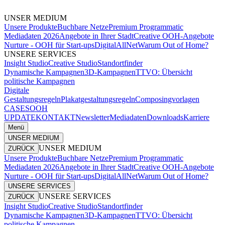
UNSER MEDIUM
Unsere Produkte
Buchbare Netze
Premium Programmatic
Mediadaten 2026
Angebote in Ihrer Stadt
Creative OOH-Angebote
Nurture - OOH für Start-ups
DigitalAllNet
Warum Out of Home?
UNSERE SERVICES
Insight Studio
Creative Studio
Standortfinder
Dynamische Kampagnen
3D-Kampagnen
TTVO: Übersicht
politische Kampagnen
Digitale
Gestaltungsregeln
Plakatgestaltungsregeln
Composingvorlagen
CASES
OOH
UPDATE
KONTAKT
Newsletter
Mediadaten
Downloads
Karriere
Menü
UNSER MEDIUM
UNSER MEDIUM
ZURÜCK
Unsere Produkte
Buchbare Netze
Premium Programmatic
Mediadaten 2026
Angebote in Ihrer Stadt
Creative OOH-Angebote
Nurture - OOH für Start-ups
DigitalAllNet
Warum Out of Home?
UNSERE SERVICES
UNSERE SERVICES
ZURÜCK
Insight Studio
Creative Studio
Standortfinder
Dynamische Kampagnen
3D-Kampagnen
TTVO: Übersicht
politische Kampagnen