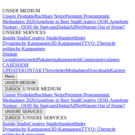
UNSER MEDIUM
Unsere Produkte
Buchbare Netze
Premium Programmatic
Mediadaten 2026
Angebote in Ihrer Stadt
Creative OOH-Angebote
Nurture - OOH für Start-ups
DigitalAllNet
Warum Out of Home?
UNSERE SERVICES
Insight Studio
Creative Studio
Standortfinder
Dynamische Kampagnen
3D-Kampagnen
TTVO: Übersicht
politische Kampagnen
Digitale
Gestaltungsregeln
Plakatgestaltungsregeln
Composingvorlagen
CASES
OOH
UPDATE
KONTAKT
Newsletter
Mediadaten
Downloads
Karriere
Menü
UNSER MEDIUM
UNSER MEDIUM
ZURÜCK
Unsere Produkte
Buchbare Netze
Premium Programmatic
Mediadaten 2026
Angebote in Ihrer Stadt
Creative OOH-Angebote
Nurture - OOH für Start-ups
DigitalAllNet
Warum Out of Home?
UNSERE SERVICES
UNSERE SERVICES
ZURÜCK
Insight Studio
Creative Studio
Standortfinder
Dynamische Kampagnen
3D-Kampagnen
TTVO: Übersicht
politische Kampagnen