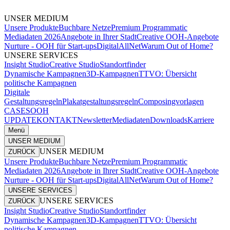
UNSER MEDIUM
Unsere Produkte
Buchbare Netze
Premium Programmatic
Mediadaten 2026
Angebote in Ihrer Stadt
Creative OOH-Angebote
Nurture - OOH für Start-ups
DigitalAllNet
Warum Out of Home?
UNSERE SERVICES
Insight Studio
Creative Studio
Standortfinder
Dynamische Kampagnen
3D-Kampagnen
TTVO: Übersicht
politische Kampagnen
Digitale
Gestaltungsregeln
Plakatgestaltungsregeln
Composingvorlagen
CASES
OOH
UPDATE
KONTAKT
Newsletter
Mediadaten
Downloads
Karriere
Menü
UNSER MEDIUM
UNSER MEDIUM
ZURÜCK
Unsere Produkte
Buchbare Netze
Premium Programmatic
Mediadaten 2026
Angebote in Ihrer Stadt
Creative OOH-Angebote
Nurture - OOH für Start-ups
DigitalAllNet
Warum Out of Home?
UNSERE SERVICES
UNSERE SERVICES
ZURÜCK
Insight Studio
Creative Studio
Standortfinder
Dynamische Kampagnen
3D-Kampagnen
TTVO: Übersicht
politische Kampagnen