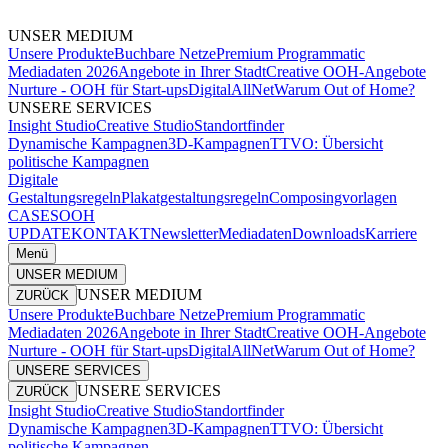
UNSER MEDIUM
Unsere Produkte
Buchbare Netze
Premium Programmatic
Mediadaten 2026
Angebote in Ihrer Stadt
Creative OOH-Angebote
Nurture - OOH für Start-ups
DigitalAllNet
Warum Out of Home?
UNSERE SERVICES
Insight Studio
Creative Studio
Standortfinder
Dynamische Kampagnen
3D-Kampagnen
TTVO: Übersicht
politische Kampagnen
Digitale
Gestaltungsregeln
Plakatgestaltungsregeln
Composingvorlagen
CASES
OOH
UPDATE
KONTAKT
Newsletter
Mediadaten
Downloads
Karriere
Menü
UNSER MEDIUM
UNSER MEDIUM
ZURÜCK
Unsere Produkte
Buchbare Netze
Premium Programmatic
Mediadaten 2026
Angebote in Ihrer Stadt
Creative OOH-Angebote
Nurture - OOH für Start-ups
DigitalAllNet
Warum Out of Home?
UNSERE SERVICES
UNSERE SERVICES
ZURÜCK
Insight Studio
Creative Studio
Standortfinder
Dynamische Kampagnen
3D-Kampagnen
TTVO: Übersicht
politische Kampagnen