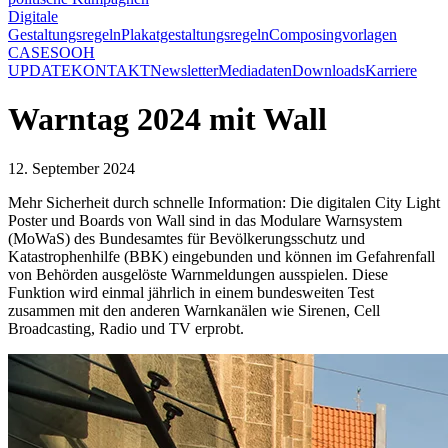
Digitale
Gestaltungsregeln
Plakatgestaltungsregeln
Composingvorlagen
CASES
OOH
UPDATE
KONTAKT
Newsletter
Mediadaten
Downloads
Karriere
Warntag 2024 mit Wall
12. September 2024
Mehr Sicherheit durch schnelle Information: Die digitalen City Light
Poster und Boards von Wall sind in das Modulare Warnsystem
(MoWaS) des Bundesamtes für Bevölkerungsschutz und
Katastrophenhilfe (BBK) eingebunden und können im Gefahrenfall
von Behörden ausgelöste Warnmeldungen ausspielen. Diese
Funktion wird einmal jährlich in einem bundesweiten Test
zusammen mit den anderen Warnkanälen wie Sirenen, Cell
Broadcasting, Radio und TV erprobt.