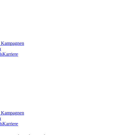
he Kampagnen
n
s
Karriere
he Kampagnen
n
s
Karriere