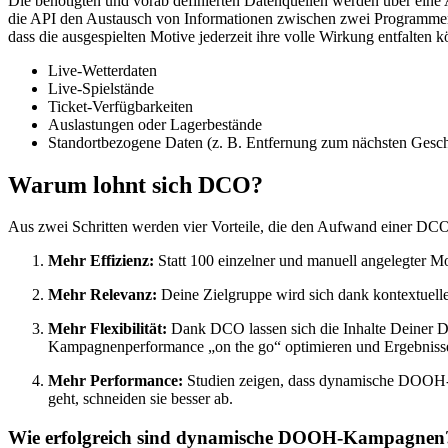
Die benötigten und vorab definierten Datenquellen werden über eine 
die API den Austausch von Informationen zwischen zwei Programmen 
dass die ausgespielten Motive jederzeit ihre volle Wirkung entfalten 
Live-Wetterdaten
Live-Spielstände
Ticket-Verfügbarkeiten
Auslastungen oder Lagerbestände
Standortbezogene Daten (z. B. Entfernung zum nächsten Gesch
Warum lohnt sich DCO?
Aus zwei Schritten werden vier Vorteile, die den Aufwand einer D
Mehr Effizienz:
Statt 100 einzelner und manuell angelegter Mot
Mehr Relevanz:
Deine Zielgruppe wird sich dank kontextuelle
Mehr Flexibilität:
Dank DCO lassen sich die Inhalte Deiner 
Kampagnenperformance „on the go“ optimieren und Ergebnisse
Mehr Performance:
Studien zeigen, dass dynamische DOOH-K
geht, schneiden sie besser ab.
Wie erfolgreich sind dynamische DOOH-Kampagnen