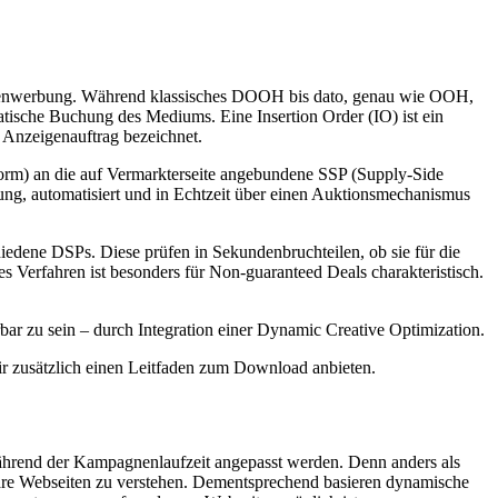
Außenwerbung. Während klassisches DOOH bis dato, genau wie OOH,
tische Buchung des Mediums. Eine Insertion Order (IO) ist ein
 Anzeigenauftrag bezeichnet.
orm) an die auf Vermarkterseite angebundene SSP (Supply-Side
ung, automatisiert und in Echtzeit über einen Auktionsmechanismus
iedene DSPs. Diese prüfen in Sekundenbruchteilen, ob sie für die
 Verfahren ist besonders für Non-guaranteed Deals charakteristisch.
ar zu sein – durch Integration einer Dynamic Creative Optimization.
r zusätzlich einen Leitfaden zum Download anbieten.
während der Kampagnenlaufzeit angepasst werden. Denn anders als
are Webseiten zu verstehen. Dementsprechend basieren dynamische