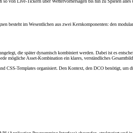
 so von Live-Tickern über Wettervorhersagen bis hin zu Spielen alles
n besteht im Wesentlichen aus zwei Kernkomponenten: den modularen 
angelegt, die später dynamisch kombiniert werden. Dabei ist es entsch
 jede mögliche Asset-Kombination ein klares, verständliches Gesamtbild 
d CSS-Templates organisiert. Den Kontext, den DCO benötigt, um die f