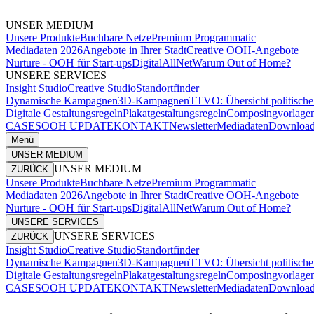
UNSER MEDIUM
Unsere Produkte
Buchbare Netze
Premium Programmatic
Mediadaten 2026
Angebote in Ihrer Stadt
Creative OOH-Angebote
Nurture - OOH für Start-ups
DigitalAllNet
Warum Out of Home?
UNSERE SERVICES
Insight Studio
Creative Studio
Standortfinder
Dynamische Kampagnen
3D-Kampagnen
TTVO: Übersicht politisc
Digitale Gestaltungsregeln
Plakatgestaltungsregeln
Composingvorlage
CASES
OOH UPDATE
KONTAKT
Newsletter
Mediadaten
Download
Menü
UNSER MEDIUM
UNSER MEDIUM
ZURÜCK
Unsere Produkte
Buchbare Netze
Premium Programmatic
Mediadaten 2026
Angebote in Ihrer Stadt
Creative OOH-Angebote
Nurture - OOH für Start-ups
DigitalAllNet
Warum Out of Home?
UNSERE SERVICES
UNSERE SERVICES
ZURÜCK
Insight Studio
Creative Studio
Standortfinder
Dynamische Kampagnen
3D-Kampagnen
TTVO: Übersicht politisc
Digitale Gestaltungsregeln
Plakatgestaltungsregeln
Composingvorlage
CASES
OOH UPDATE
KONTAKT
Newsletter
Mediadaten
Download