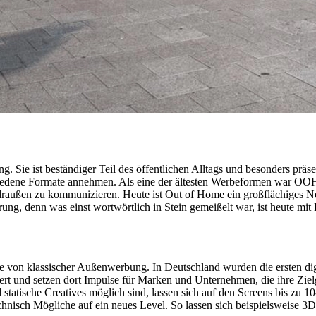
 ist beständiger Teil des öffentlichen Alltags und besonders präsent
iedene Formate annehmen. Als eine der ältesten Werbeformen war OOH
h draußen zu kommunizieren. Heute ist Out of Home ein großflächiges
rung, denn was einst wortwörtlich in Stein gemeißelt war, ist heute mi
e von klassischer Außenwerbung. In Deutschland wurden die ersten di
ert und setzen dort Impulse für Marken und Unternehmen, die ihre Ziel
 statische Creatives möglich sind, lassen sich auf den Screens bis zu 
nisch Mögliche auf ein neues Level. So lassen sich beispielsweise 3D-