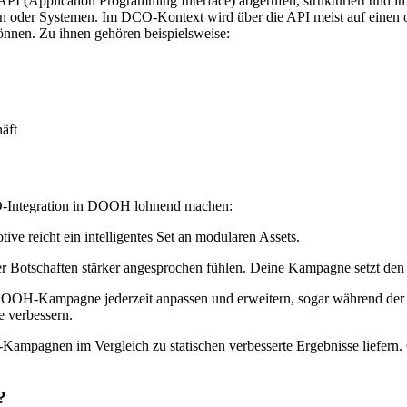
API (Application Programming Interface) abgerufen, strukturiert und 
oder Systemen. Im DCO-Kontext wird über die API meist auf einen od
können. Zu ihnen gehören beispielsweise:
äft
CO-Integration in DOOH lohnend machen:
ive reicht ein intelligentes Set an modularen Assets.
r Botschaften stärker angesprochen fühlen. Deine Kampagne setzt den ri
DOOH-Kampagne jederzeit anpassen und erweitern, sogar während der
 verbessern.
ampagnen im Vergleich zu statischen verbesserte Ergebnisse liefern
?