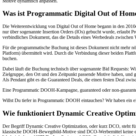
Motive dynamisch anpassen.
Was ist Programmatic Digital Out of Hom
Die Weiterentwicklung von Digital Out of Home begann in den 2010
nur über sogenannte Insertion Orders (IOs) gebucht wurde, erlaubt 
verbindliches Dokument, das die Details eines Werbedeals zwischen W
Für die programmatische Buchung ist dieses Dokument nicht mehr nö
Platform) übermittelt wird. Durch die Verbindung dieser beiden Pla
buchen.
Dabei läuft die Buchung technisch über sogenannte Bid Requests: Wir
Zielgruppe, den Ort und den Zeitpunkt passende Motive haben, und ge
Als Pendant gibt es die Guaranteed Deals, die einen festen Deal z
Eine Programmatic DOOH-Kampagne, guaranteed oder non-guaranteed, h
Willst Du tiefer in Programmatic DOOH eintauchen? Wir haben ein 
Wie funktioniert Dynamic Creative Optim
Der Begriff Dynamic Creative Optimization, oder kurz DCO, steht f
klassische DOOH-Bewegtbild-Motive sind DCO-Werbemittel keine einf