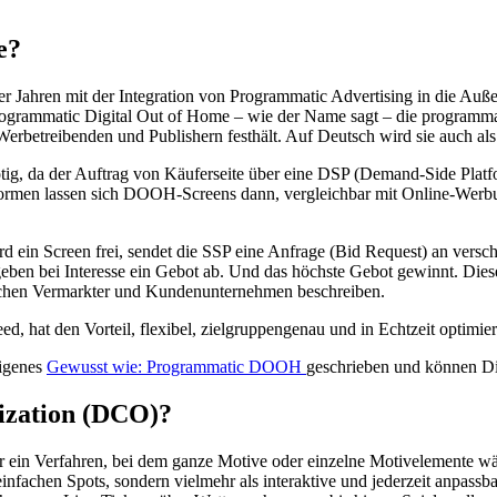
e?
er Jahren mit der Integration von Programmatic Advertising in die 
Programmatic Digital Out of Home – wie der Name sagt – die programma
erbetreibenden und Publishern festhält. Auf Deutsch wird sie auch als
tig, da der Auftrag von Käuferseite über eine DSP (Demand-Side Platf
ttformen lassen sich DOOH-Screens dann, vergleichbar mit Online-Werb
d ein Screen frei, sendet die SSP eine Anfrage (Bid Request) an versch
ben bei Interesse ein Gebot ab. Und das höchste Gebot gewinnt. Dieses
wischen Vermarkter und Kundenunternehmen beschreiben.
at den Vorteil, flexibel, zielgruppengenau und in Echtzeit optimierb
eigenes
Gewusst wie: Programmatic DOOH
geschrieben und können Di
ization (DCO)?
ür ein Verfahren, bei dem ganze Motive oder einzelne Motivelemente 
achen Spots, sondern vielmehr als interaktive und jederzeit anpassb