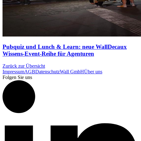
Pubquiz und Lunch & Learn: neue WallDecaux
Wissens-Event-Reihe für Agenturen
Zurück zur Übersicht
Impressum
AGB
Datenschutz
Wall GmbH
Über uns
Folgen Sie uns