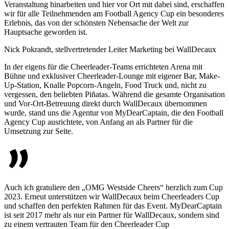
Veranstaltung hinarbeiten und hier vor Ort mit dabei sind, erschaffen
wir für alle Teilnehmenden am Football Agency Cup ein besonderes
Erlebnis, das von der schönsten Nebensache der Welt zur
Hauptsache geworden ist.
Nick Pokrandt, stellvertretender Leiter Marketing bei WallDecaux
In der eigens für die Cheerleader-Teams errichteten Arena mit
Bühne und exklusiver Cheerleader-Lounge mit eigener Bar, Make-
Up-Station, Knalle Popcorn-Angeln, Food Truck und, nicht zu
vergessen, den beliebten Piñatas. Während die gesamte Organisation
und Vor-Ort-Betreuung direkt durch WallDecaux übernommen
wurde, stand uns die Agentur von MyDearCaptain, die den Football
Agency Cup ausrichtete, von Anfang an als Partner für die
Umsetzung zur Seite.
Auch ich gratuliere den „OMG Westside Cheers“ herzlich zum Cup
2023. Erneut unterstützen wir WallDecaux beim Cheerleaders Cup
und schaffen den perfekten Rahmen für das Event. MyDearCaptain
ist seit 2017 mehr als nur ein Partner für WallDecaux, sondern sind
zu einem vertrauten Team für den Cheerleader Cup