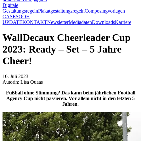
Digitale
Gestaltungsregeln
Plakatgestaltungsregeln
Composingvorlagen
CASES
OOH
UPDATE
KONTAKT
Newsletter
Mediadaten
Downloads
Karriere
WallDecaux Cheerleader Cup
2023: Ready – Set – 5 Jahre
Cheer!
10. Juli 2023
Autorin: Lisa Quaas
Fußball ohne Stimmung? Das kann beim jährlichen Football
Agency Cup nicht passieren. Vor allem nicht in den letzten 5
Jahren.