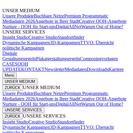
UNSER MEDIUM
Unsere Produkte
Buchbare Netze
Premium Programmatic
Mediadaten 2026
Angebote in Ihrer Stadt
Creative OOH-Angebote
Nurture - OOH für Start-ups
DigitalAllNet
Warum Out of Home?
UNSERE SERVICES
Insight Studio
Creative Studio
Standortfinder
Dynamische Kampagnen
3D-Kampagnen
TTVO: Übersicht
politische Kampagnen
Digitale
Gestaltungsregeln
Plakatgestaltungsregeln
Composingvorlagen
CASES
OOH
UPDATE
KONTAKT
Newsletter
Mediadaten
Downloads
Karriere
Menü
UNSER MEDIUM
UNSER MEDIUM
ZURÜCK
Unsere Produkte
Buchbare Netze
Premium Programmatic
Mediadaten 2026
Angebote in Ihrer Stadt
Creative OOH-Angebote
Nurture - OOH für Start-ups
DigitalAllNet
Warum Out of Home?
UNSERE SERVICES
UNSERE SERVICES
ZURÜCK
Insight Studio
Creative Studio
Standortfinder
Dynamische Kampagnen
3D-Kampagnen
TTVO: Übersicht
politische Kampagnen