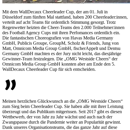
Mit dem WallDecaux Cheerleader Cup, der am 01. Juli in
Düsseldorf zum fünften Mal stattfand, haben 200 Cheerleader:innen,
verteilt auf acht Teams für ordentlich Stimmung gesorgt. Trotz
Regenwetter heizten die Cheer-Teams den 2.000 Teilnehmer:innen
des Football Agency Cups mit ihren Perfomances ordentlich ein.
Die fantastischen Choreografien von Havas Media Germany
GmbH, Publicis Groupe, GroupM, Scholz & Friends, Jung von
Matt, Omnicom Media Group GmbH, fischerAppelt und Dentsu
Germany GmbH machten es der Jury nicht leicht, das diesjährige
Gewinner-Team festzulegen. Die „OMG Westside Cheers“ der
Omnicom Media Group GmbH konnten aber am Ende den 5.
WallDecaux Cheerleader Cup für sich entscheiden.
Meinen herzlichen Glückwunsch an die „OMG Westside Cheers“
zum Sieg beim Cheerleader Cup. Sie haben alle mit ihrer Leistung
überzeugt und das Publikum mitgerissen. Seit 2017 gibt es diesen
Wettbewerb, der von Jahr zu Jahr wächst und auch nach der
Zwangspause durch die Pandemie weiter an Popularität gewinnt.
Dank unseres Organisationsteams, die das ganze Jahr auf diese