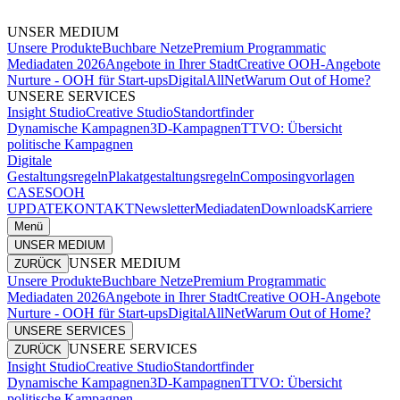
UNSER MEDIUM
Unsere Produkte
Buchbare Netze
Premium Programmatic
Mediadaten 2026
Angebote in Ihrer Stadt
Creative OOH-Angebote
Nurture - OOH für Start-ups
DigitalAllNet
Warum Out of Home?
UNSERE SERVICES
Insight Studio
Creative Studio
Standortfinder
Dynamische Kampagnen
3D-Kampagnen
TTVO: Übersicht
politische Kampagnen
Digitale
Gestaltungsregeln
Plakatgestaltungsregeln
Composingvorlagen
CASES
OOH
UPDATE
KONTAKT
Newsletter
Mediadaten
Downloads
Karriere
Menü
UNSER MEDIUM
UNSER MEDIUM
ZURÜCK
Unsere Produkte
Buchbare Netze
Premium Programmatic
Mediadaten 2026
Angebote in Ihrer Stadt
Creative OOH-Angebote
Nurture - OOH für Start-ups
DigitalAllNet
Warum Out of Home?
UNSERE SERVICES
UNSERE SERVICES
ZURÜCK
Insight Studio
Creative Studio
Standortfinder
Dynamische Kampagnen
3D-Kampagnen
TTVO: Übersicht
politische Kampagnen