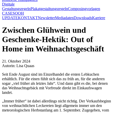
Digitale
Gestaltungsregeln
Plakatgestaltungsregeln
Composingvorlagen
CASES
OOH
UPDATE
KONTAKT
Newsletter
Mediadaten
Downloads
Karriere
Zwischen Glühwein und
Geschenke-Hektik: Out of
Home im Weihnachtsgeschäft
21. Oktober 2024
Autorin: Lisa Quaas
Seit Ende August sind im Einzelhandel die ersten Lebkuchen
erhältlich. Für die einen fühlt sich das zu früh an, für die anderen
sogar „viel früher als letztes Jahr“. Und dann gibt es die, bei denen
das Weihnachtsgebäck mit Vorfreude direkt im Einkaufswagen
landet.
„Immer früher“ ist dabei allerdings nicht richtig. Der Verkaufsbeginn
von weihnachtlichen Leckereien liegt allgemein immer um den
meteorologischen Herbstanfang am 1. September. Zugegeben, vom