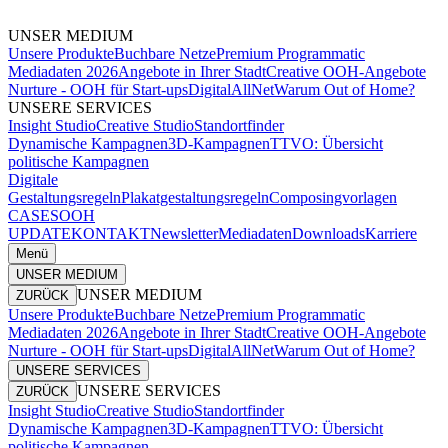
UNSER MEDIUM
Unsere Produkte
Buchbare Netze
Premium Programmatic
Mediadaten 2026
Angebote in Ihrer Stadt
Creative OOH-Angebote
Nurture - OOH für Start-ups
DigitalAllNet
Warum Out of Home?
UNSERE SERVICES
Insight Studio
Creative Studio
Standortfinder
Dynamische Kampagnen
3D-Kampagnen
TTVO: Übersicht
politische Kampagnen
Digitale
Gestaltungsregeln
Plakatgestaltungsregeln
Composingvorlagen
CASES
OOH
UPDATE
KONTAKT
Newsletter
Mediadaten
Downloads
Karriere
Menü
UNSER MEDIUM
UNSER MEDIUM
ZURÜCK
Unsere Produkte
Buchbare Netze
Premium Programmatic
Mediadaten 2026
Angebote in Ihrer Stadt
Creative OOH-Angebote
Nurture - OOH für Start-ups
DigitalAllNet
Warum Out of Home?
UNSERE SERVICES
UNSERE SERVICES
ZURÜCK
Insight Studio
Creative Studio
Standortfinder
Dynamische Kampagnen
3D-Kampagnen
TTVO: Übersicht
politische Kampagnen