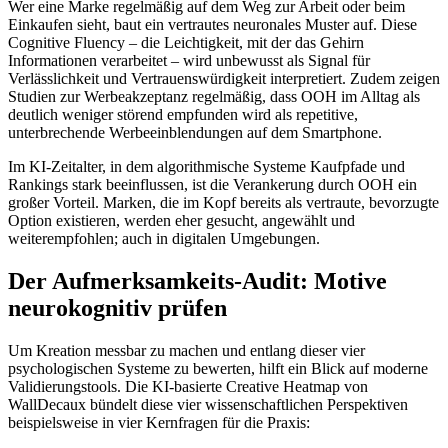
Wer eine Marke regelmäßig auf dem Weg zur Arbeit oder beim
Einkaufen sieht, baut ein vertrautes neuronales Muster auf. Diese
Cognitive Fluency – die Leichtigkeit, mit der das Gehirn
Informationen verarbeitet – wird unbewusst als Signal für
Verlässlichkeit und Vertrauenswürdigkeit interpretiert. Zudem zeigen
Studien zur Werbeakzeptanz regelmäßig, dass OOH im Alltag als
deutlich weniger störend empfunden wird als repetitive,
unterbrechende Werbeeinblendungen auf dem Smartphone.
Im KI-Zeitalter, in dem algorithmische Systeme Kaufpfade und
Rankings stark beeinflussen, ist die Verankerung durch OOH ein
großer Vorteil. Marken, die im Kopf bereits als vertraute, bevorzugte
Option existieren, werden eher gesucht, angewählt und
weiterempfohlen; auch in digitalen Umgebungen.
Der Aufmerksamkeits-Audit: Motive
neurokognitiv prüfen
Um Kreation messbar zu machen und entlang dieser vier
psychologischen Systeme zu bewerten, hilft ein Blick auf moderne
Validierungstools. Die KI-basierte Creative Heatmap von
WallDecaux bündelt diese vier wissenschaftlichen Perspektiven
beispielsweise in vier Kernfragen für die Praxis: