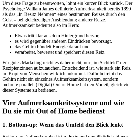
Um diese Frage zu beantworten, lohnt ein kurzer Blick zurück. Der
Psychologe William James definierte Aufmerksamkeit bereits 1890
als das „In-Besitz-Nehmen“ eines bestimmten Reizes durch den
Geist – bei gleichzeitiger Ausblendung anderer Reize.
Aufmerksamkeit bedeutet also im Kern:
Etwas tritt klar aus dem Hintergrund hervor,
es wird gegenüber anderen Eindrücken bevorzugt,
das Gehirn bündelt Energie darauf und
verarbeitet, bewertet und speichert diesen Reiz.
Für gutes Marketing reicht es daher nicht, nur „im Sichtfeld“ der
Rezipient:innen aufzutauchen. Entscheidend ist, wie stark ein Reiz
im Kopf von Menschen wirklich ankommt. Dafür betreibt das
Gehirn nicht ein einzelnes Aufmerksamkeitssystem, sondern
mehrere parallel. (Digital) Out of Home hat den Vorteil, gleich vier
dieser Systeme zu bedienen.
Vier Aufmerksamkeitssysteme und wie
Du sie mit Out of Home bedienst
1. Bottom-up: Wenn das Umfeld den Blick lenkt
Bottom-up-Aufmerksamkeit ist reflexiv und unwillkürlich. Bevor