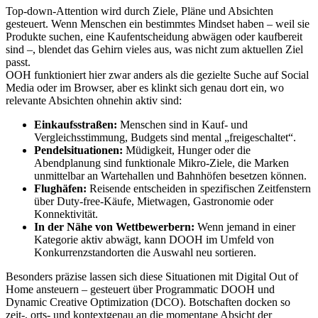
Top-down-Attention wird durch Ziele, Pläne und Absichten
gesteuert. Wenn Menschen ein bestimmtes Mindset haben – weil sie
Produkte suchen, eine Kaufentscheidung abwägen oder kaufbereit
sind –, blendet das Gehirn vieles aus, was nicht zum aktuellen Ziel
passt.
OOH funktioniert hier zwar anders als die gezielte Suche auf Social
Media oder im Browser, aber es klinkt sich genau dort ein, wo
relevante Absichten ohnehin aktiv sind:
Einkaufsstraßen:
Menschen sind in Kauf- und
Vergleichsstimmung, Budgets sind mental „freigeschaltet“.
Pendelsituationen:
Müdigkeit, Hunger oder die
Abendplanung sind funktionale Mikro-Ziele, die Marken
unmittelbar an Wartehallen und Bahnhöfen besetzen können.
Flughäfen:
Reisende entscheiden in spezifischen Zeitfenstern
über Duty-free-Käufe, Mietwagen, Gastronomie oder
Konnektivität.
In der Nähe von Wettbewerbern:
Wenn jemand in einer
Kategorie aktiv abwägt, kann DOOH im Umfeld von
Konkurrenzstandorten die Auswahl neu sortieren.
Besonders präzise lassen sich diese Situationen mit Digital Out of
Home ansteuern – gesteuert über Programmatic DOOH und
Dynamic Creative Optimization (DCO). Botschaften docken so
zeit-, orts- und kontextgenau an die momentane Absicht der