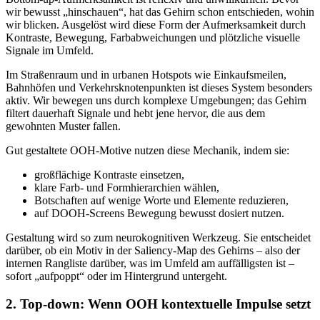
wir bewusst „hinschauen“, hat das Gehirn schon entschieden, wohin
wir blicken. Ausgelöst wird diese Form der Aufmerksamkeit durch
Kontraste, Bewegung, Farbabweichungen und plötzliche visuelle
Signale im Umfeld.
Im Straßenraum und in urbanen Hotspots wie Einkaufsmeilen,
Bahnhöfen und Verkehrsknotenpunkten ist dieses System besonders
aktiv. Wir bewegen uns durch komplexe Umgebungen; das Gehirn
filtert dauerhaft Signale und hebt jene hervor, die aus dem
gewohnten Muster fallen.
Gut gestaltete OOH-Motive nutzen diese Mechanik, indem sie:
großflächige Kontraste einsetzen,
klare Farb- und Formhierarchien wählen,
Botschaften auf wenige Worte und Elemente reduzieren,
auf DOOH-Screens Bewegung bewusst dosiert nutzen.
Gestaltung wird so zum neurokognitiven Werkzeug. Sie entscheidet
darüber, ob ein Motiv in der Saliency-Map des Gehirns – also der
internen Rangliste darüber, was im Umfeld am auffälligsten ist –
sofort „aufpoppt“ oder im Hintergrund untergeht.
2. Top-down: Wenn OOH kontextuelle Impulse setzt