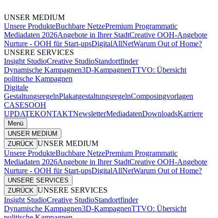
UNSER MEDIUM
Unsere Produkte
Buchbare Netze
Premium Programmatic
Mediadaten 2026
Angebote in Ihrer Stadt
Creative OOH-Angebote
Nurture - OOH für Start-ups
DigitalAllNet
Warum Out of Home?
UNSERE SERVICES
Insight Studio
Creative Studio
Standortfinder
Dynamische Kampagnen
3D-Kampagnen
TTVO: Übersicht
politische Kampagnen
Digitale
Gestaltungsregeln
Plakatgestaltungsregeln
Composingvorlagen
CASES
OOH
UPDATE
KONTAKT
Newsletter
Mediadaten
Downloads
Karriere
Menü
UNSER MEDIUM
UNSER MEDIUM
ZURÜCK
Unsere Produkte
Buchbare Netze
Premium Programmatic
Mediadaten 2026
Angebote in Ihrer Stadt
Creative OOH-Angebote
Nurture - OOH für Start-ups
DigitalAllNet
Warum Out of Home?
UNSERE SERVICES
UNSERE SERVICES
ZURÜCK
Insight Studio
Creative Studio
Standortfinder
Dynamische Kampagnen
3D-Kampagnen
TTVO: Übersicht
politische Kampagnen