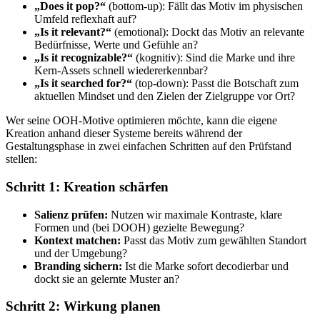
„Does it pop?“
(bottom-up): Fällt das Motiv im physischen
Umfeld reflexhaft auf?
„Is it relevant?“
(emotional): Dockt das Motiv an relevante
Bedürfnisse, Werte und Gefühle an?
„Is it recognizable?“
(kognitiv): Sind die Marke und ihre
Kern-Assets schnell wiedererkennbar?
„Is it searched for?“
(top-down): Passt die Botschaft zum
aktuellen Mindset und den Zielen der Zielgruppe vor Ort?
Wer seine OOH-Motive optimieren möchte, kann die eigene
Kreation anhand dieser Systeme bereits während der
Gestaltungsphase in zwei einfachen Schritten auf den Prüfstand
stellen:
Schritt 1: Kreation schärfen
Salienz prüfen:
Nutzen wir maximale Kontraste, klare
Formen und (bei DOOH) gezielte Bewegung?
Kontext matchen:
Passt das Motiv zum gewählten Standort
und der Umgebung?
Branding sichern:
Ist die Marke sofort decodierbar und
dockt sie an gelernte Muster an?
Schritt 2: Wirkung planen