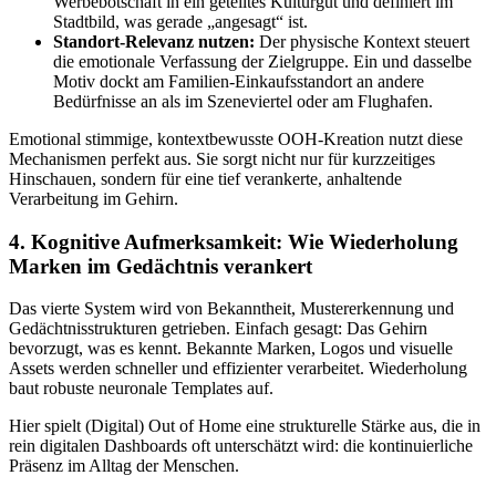
Werbebotschaft in ein geteiltes Kulturgut und definiert im
Stadtbild, was gerade „angesagt“ ist.
Standort-Relevanz nutzen:
Der physische Kontext steuert
die emotionale Verfassung der Zielgruppe. Ein und dasselbe
Motiv dockt am Familien-Einkaufsstandort an andere
Bedürfnisse an als im Szeneviertel oder am Flughafen.
Emotional stimmige, kontextbewusste OOH-Kreation nutzt diese
Mechanismen perfekt aus. Sie sorgt nicht nur für kurzzeitiges
Hinschauen, sondern für eine tief verankerte, anhaltende
Verarbeitung im Gehirn.
4. Kognitive Aufmerksamkeit: Wie Wiederholung
Marken im Gedächtnis verankert
Das vierte System wird von Bekanntheit, Mustererkennung und
Gedächtnisstrukturen getrieben. Einfach gesagt: Das Gehirn
bevorzugt, was es kennt. Bekannte Marken, Logos und visuelle
Assets werden schneller und effizienter verarbeitet. Wiederholung
baut robuste neuronale Templates auf.
Hier spielt (Digital) Out of Home eine strukturelle Stärke aus, die in
rein digitalen Dashboards oft unterschätzt wird: die kontinuierliche
Präsenz im Alltag der Menschen.