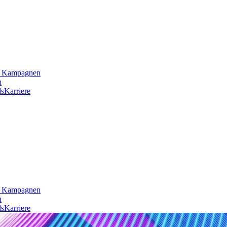
he Kampagnen
n
s
Karriere
he Kampagnen
n
s
Karriere