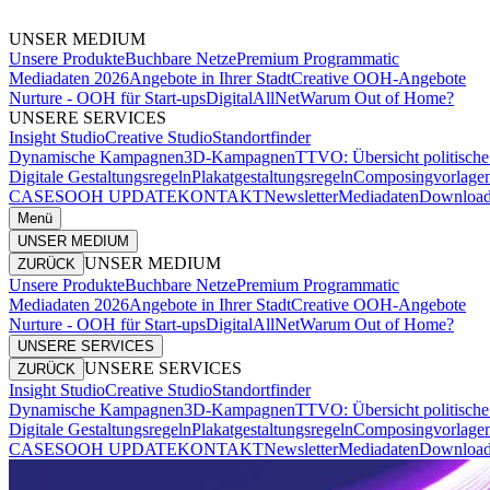
UNSER MEDIUM
Unsere Produkte
Buchbare Netze
Premium Programmatic
Mediadaten 2026
Angebote in Ihrer Stadt
Creative OOH-Angebote
Nurture - OOH für Start-ups
DigitalAllNet
Warum Out of Home?
UNSERE SERVICES
Insight Studio
Creative Studio
Standortfinder
Dynamische Kampagnen
3D-Kampagnen
TTVO: Übersicht politisc
Digitale Gestaltungsregeln
Plakatgestaltungsregeln
Composingvorlage
CASES
OOH UPDATE
KONTAKT
Newsletter
Mediadaten
Download
Menü
UNSER MEDIUM
UNSER MEDIUM
ZURÜCK
Unsere Produkte
Buchbare Netze
Premium Programmatic
Mediadaten 2026
Angebote in Ihrer Stadt
Creative OOH-Angebote
Nurture - OOH für Start-ups
DigitalAllNet
Warum Out of Home?
UNSERE SERVICES
UNSERE SERVICES
ZURÜCK
Insight Studio
Creative Studio
Standortfinder
Dynamische Kampagnen
3D-Kampagnen
TTVO: Übersicht politisc
Digitale Gestaltungsregeln
Plakatgestaltungsregeln
Composingvorlage
CASES
OOH UPDATE
KONTAKT
Newsletter
Mediadaten
Download