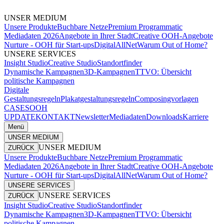
UNSER MEDIUM
Unsere Produkte
Buchbare Netze
Premium Programmatic
Mediadaten 2026
Angebote in Ihrer Stadt
Creative OOH-Angebote
Nurture - OOH für Start-ups
DigitalAllNet
Warum Out of Home?
UNSERE SERVICES
Insight Studio
Creative Studio
Standortfinder
Dynamische Kampagnen
3D-Kampagnen
TTVO: Übersicht
politische Kampagnen
Digitale
Gestaltungsregeln
Plakatgestaltungsregeln
Composingvorlagen
CASES
OOH
UPDATE
KONTAKT
Newsletter
Mediadaten
Downloads
Karriere
Menü
UNSER MEDIUM
UNSER MEDIUM
ZURÜCK
Unsere Produkte
Buchbare Netze
Premium Programmatic
Mediadaten 2026
Angebote in Ihrer Stadt
Creative OOH-Angebote
Nurture - OOH für Start-ups
DigitalAllNet
Warum Out of Home?
UNSERE SERVICES
UNSERE SERVICES
ZURÜCK
Insight Studio
Creative Studio
Standortfinder
Dynamische Kampagnen
3D-Kampagnen
TTVO: Übersicht
politische Kampagnen