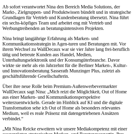
Ab sofort verantwortet Nina den Bereich Media Solutions, der
Markt-, Zielgruppen- und Produktwissen bündelt und in strategische
Grundlagen für Vertrieb und Kundenberatung übersetzt. Nina führt
ein sechs-köpfiges Team und arbeitet eng mit Vertrieb und
Werbungtreibenden an beratungsintensiven Projekten.
Nina bringt langjährige Erfahrung als Marken- und
Kommunikationsstrategin in Agen-turen und Beratungen mit. Vor
ihrem Wechsel zu WallDecaux war sie vier Jahre lang frei-beruflich
tätig und betreute Kunden aus Handel, Medien,
Unterhaltungselektronik und der Konsumgüterbranche. Davor
wirkte sie mehr als ein Jahrzehnt für die Berliner Marken-, Kultur-
und Innovationsberatung Sasserath Munzinger Plus, zuletzt als
geschäftsführende Gesellschafterin.
Über ihre neue Rolle beim Premium-Außenwerbevermarkter
WallDecaux sagt Nina: „Mich reizt die Möglichkeit, Out of Home
aus einer Marken- und Kommunikationsperspektive
weiterzuentwickeln. Gerade im Hinblick auf KI und die digitale
Transformation sehe ich Out of Home als besonders relevantes
Medium, weil es reale Präsenz mit datengetriebenen Ansätzen
verbindet.“
„Mit Nina Reicke erweitern wir unsere Mediakompetenz mit einer