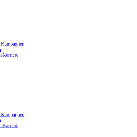
he Kampagnen
n
s
Karriere
he Kampagnen
n
s
Karriere