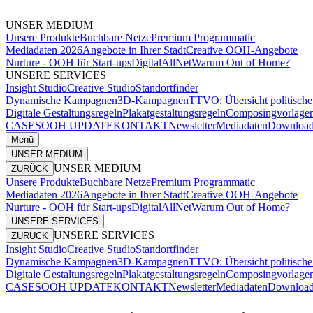
UNSER MEDIUM
Unsere Produkte
Buchbare Netze
Premium Programmatic
Mediadaten 2026
Angebote in Ihrer Stadt
Creative OOH-Angebote
Nurture - OOH für Start-ups
DigitalAllNet
Warum Out of Home?
UNSERE SERVICES
Insight Studio
Creative Studio
Standortfinder
Dynamische Kampagnen
3D-Kampagnen
TTVO: Übersicht politisc
Digitale Gestaltungsregeln
Plakatgestaltungsregeln
Composingvorlage
CASES
OOH UPDATE
KONTAKT
Newsletter
Mediadaten
Download
Menü
UNSER MEDIUM
UNSER MEDIUM
ZURÜCK
Unsere Produkte
Buchbare Netze
Premium Programmatic
Mediadaten 2026
Angebote in Ihrer Stadt
Creative OOH-Angebote
Nurture - OOH für Start-ups
DigitalAllNet
Warum Out of Home?
UNSERE SERVICES
UNSERE SERVICES
ZURÜCK
Insight Studio
Creative Studio
Standortfinder
Dynamische Kampagnen
3D-Kampagnen
TTVO: Übersicht politisc
Digitale Gestaltungsregeln
Plakatgestaltungsregeln
Composingvorlage
CASES
OOH UPDATE
KONTAKT
Newsletter
Mediadaten
Download