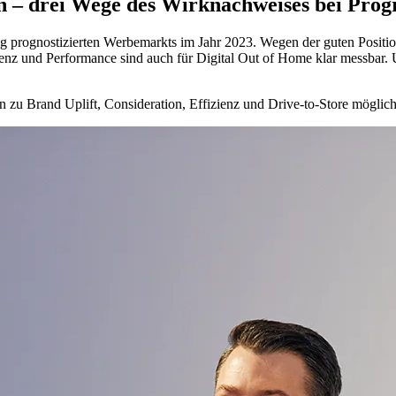
en – drei Wege des Wirknachweises bei Pro
g prognostizierten Werbemarkts im Jahr 2023. Wegen der guten Positi
zienz und Performance sind auch für Digital Out of Home klar messbar
n zu Brand Uplift, Consideration, Effizienz und Drive-to-Store möglich