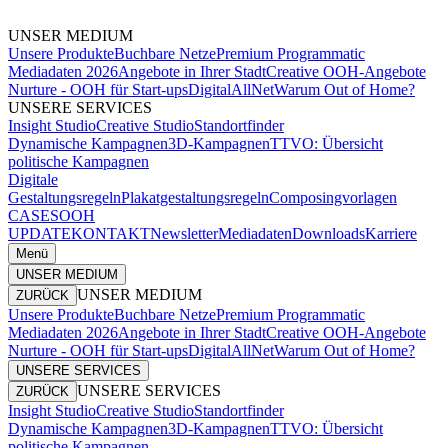
UNSER MEDIUM
Unsere Produkte
Buchbare Netze
Premium Programmatic
Mediadaten 2026
Angebote in Ihrer Stadt
Creative OOH-Angebote
Nurture - OOH für Start-ups
DigitalAllNet
Warum Out of Home?
UNSERE SERVICES
Insight Studio
Creative Studio
Standortfinder
Dynamische Kampagnen
3D-Kampagnen
TTVO: Übersicht
politische Kampagnen
Digitale
Gestaltungsregeln
Plakatgestaltungsregeln
Composingvorlagen
CASES
OOH
UPDATE
KONTAKT
Newsletter
Mediadaten
Downloads
Karriere
Menü
UNSER MEDIUM
UNSER MEDIUM
ZURÜCK
Unsere Produkte
Buchbare Netze
Premium Programmatic
Mediadaten 2026
Angebote in Ihrer Stadt
Creative OOH-Angebote
Nurture - OOH für Start-ups
DigitalAllNet
Warum Out of Home?
UNSERE SERVICES
UNSERE SERVICES
ZURÜCK
Insight Studio
Creative Studio
Standortfinder
Dynamische Kampagnen
3D-Kampagnen
TTVO: Übersicht
politische Kampagnen