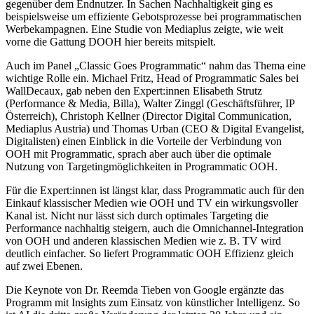
gegenüber dem Endnutzer. In Sachen Nachhaltigkeit ging es
beispielsweise um effiziente Gebotsprozesse bei programmatischen
Werbekampagnen. Eine Studie von Mediaplus zeigte, wie weit
vorne die Gattung DOOH hier bereits mitspielt.
Auch im Panel „Classic Goes Programmatic“ nahm das Thema eine
wichtige Rolle ein. Michael Fritz, Head of Programmatic Sales bei
WallDecaux, gab neben den Expert:innen Elisabeth Strutz
(Performance & Media, Billa), Walter Zinggl (Geschäftsführer, IP
Österreich), Christoph Kellner (Director Digital Communication,
Mediaplus Austria) und Thomas Urban (CEO & Digital Evangelist,
Digitalisten) einen Einblick in die Vorteile der Verbindung von
OOH mit Programmatic, sprach aber auch über die optimale
Nutzung von Targetingmöglichkeiten in Programmatic OOH.
Für die Expert:innen ist längst klar, dass Programmatic auch für den
Einkauf klassischer Medien wie OOH und TV ein wirkungsvoller
Kanal ist. Nicht nur lässt sich durch optimales Targeting die
Performance nachhaltig steigern, auch die Omnichannel-Integration
von OOH und anderen klassischen Medien wie z. B. TV wird
deutlich einfacher. So liefert Programmatic OOH Effizienz gleich
auf zwei Ebenen.
Die Keynote von Dr. Reemda Tieben von Google ergänzte das
Programm mit Insights zum Einsatz von künstlicher Intelligenz. So