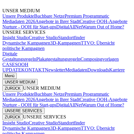
UNSER MEDIUM
Unsere Produkte
Buchbare Netze
Premium Programmatic
Mediadaten 2026
Angebote in Ihrer Stadt
Creative OOH-Angebote
Nurture - OOH für Start-ups
DigitalAllNet
Warum Out of Home?
UNSERE SERVICES
Insight Studio
Creative Studio
Standortfinder
Dynamische Kampagnen
3D-Kampagnen
TTVO: Übersicht
politische Kampagnen
Digitale
Gestaltungsregeln
Plakatgestaltungsregeln
Composingvorlagen
CASES
OOH
UPDATE
KONTAKT
Newsletter
Mediadaten
Downloads
Karriere
Menü
UNSER MEDIUM
UNSER MEDIUM
ZURÜCK
Unsere Produkte
Buchbare Netze
Premium Programmatic
Mediadaten 2026
Angebote in Ihrer Stadt
Creative OOH-Angebote
Nurture - OOH für Start-ups
DigitalAllNet
Warum Out of Home?
UNSERE SERVICES
UNSERE SERVICES
ZURÜCK
Insight Studio
Creative Studio
Standortfinder
Dynamische Kampagnen
3D-Kampagnen
TTVO: Übersicht
politische Kampagnen