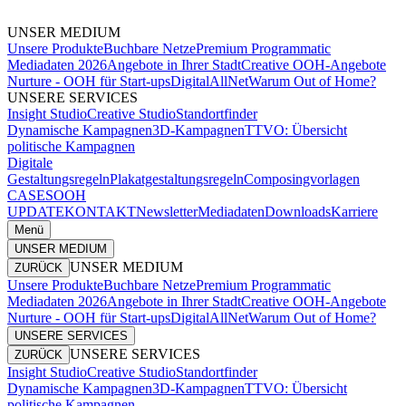
UNSER MEDIUM
Unsere Produkte
Buchbare Netze
Premium Programmatic
Mediadaten 2026
Angebote in Ihrer Stadt
Creative OOH-Angebote
Nurture - OOH für Start-ups
DigitalAllNet
Warum Out of Home?
UNSERE SERVICES
Insight Studio
Creative Studio
Standortfinder
Dynamische Kampagnen
3D-Kampagnen
TTVO: Übersicht
politische Kampagnen
Digitale
Gestaltungsregeln
Plakatgestaltungsregeln
Composingvorlagen
CASES
OOH
UPDATE
KONTAKT
Newsletter
Mediadaten
Downloads
Karriere
Menü
UNSER MEDIUM
UNSER MEDIUM
ZURÜCK
Unsere Produkte
Buchbare Netze
Premium Programmatic
Mediadaten 2026
Angebote in Ihrer Stadt
Creative OOH-Angebote
Nurture - OOH für Start-ups
DigitalAllNet
Warum Out of Home?
UNSERE SERVICES
UNSERE SERVICES
ZURÜCK
Insight Studio
Creative Studio
Standortfinder
Dynamische Kampagnen
3D-Kampagnen
TTVO: Übersicht
politische Kampagnen