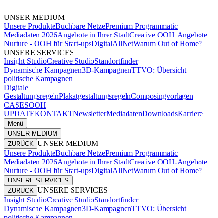
UNSER MEDIUM
Unsere Produkte
Buchbare Netze
Premium Programmatic
Mediadaten 2026
Angebote in Ihrer Stadt
Creative OOH-Angebote
Nurture - OOH für Start-ups
DigitalAllNet
Warum Out of Home?
UNSERE SERVICES
Insight Studio
Creative Studio
Standortfinder
Dynamische Kampagnen
3D-Kampagnen
TTVO: Übersicht
politische Kampagnen
Digitale
Gestaltungsregeln
Plakatgestaltungsregeln
Composingvorlagen
CASES
OOH
UPDATE
KONTAKT
Newsletter
Mediadaten
Downloads
Karriere
Menü
UNSER MEDIUM
UNSER MEDIUM
ZURÜCK
Unsere Produkte
Buchbare Netze
Premium Programmatic
Mediadaten 2026
Angebote in Ihrer Stadt
Creative OOH-Angebote
Nurture - OOH für Start-ups
DigitalAllNet
Warum Out of Home?
UNSERE SERVICES
UNSERE SERVICES
ZURÜCK
Insight Studio
Creative Studio
Standortfinder
Dynamische Kampagnen
3D-Kampagnen
TTVO: Übersicht
politische Kampagnen