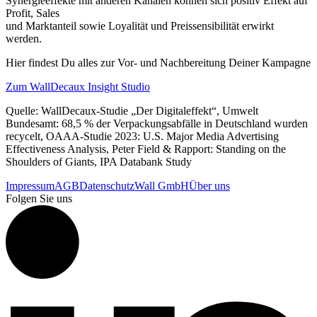
Synergieeffekte mit anderen Kanälen können sich positiv Effekt auf
Profit, Sales
und Marktanteil sowie Loyalität und Preissensibilität erwirkt
werden.
Hier findest Du alles zur Vor- und Nachbereitung Deiner Kampagne
Zum WallDecaux Insight Studio
Quelle: WallDecaux-Studie „Der Digitaleffekt“, Umwelt
Bundesamt: 68,5 % der Verpackungsabfälle in Deutschland wurden
recycelt, OAAA-Studie 2023: U.S. Major Media Advertising
Effectiveness Analysis, Peter Field & Rapport: Standing on the
Shoulders of Giants, IPA Databank Study
Impressum
AGB
Datenschutz
Wall GmbH
Über uns
Folgen Sie uns