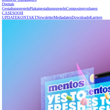
Digitale
Gestaltungsregeln
Plakatgestaltungsregeln
Composingvorlagen
CASES
OOH
UPDATE
KONTAKT
Newsletter
Mediadaten
Downloads
Karriere