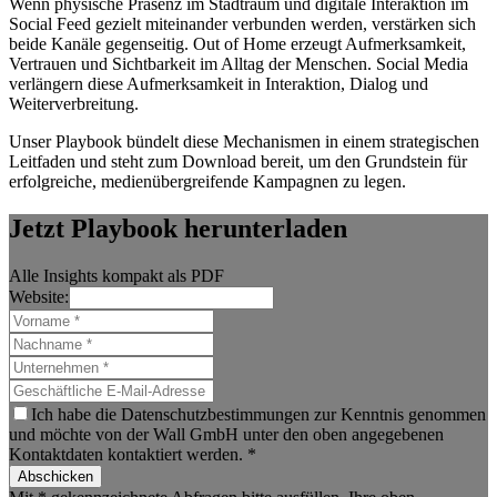
Wenn physische Präsenz im Stadtraum und digitale Interaktion im
Social Feed gezielt miteinander verbunden werden, verstärken sich
beide Kanäle gegenseitig. Out of Home erzeugt Aufmerksamkeit,
Vertrauen und Sichtbarkeit im Alltag der Menschen. Social Media
verlängern diese Aufmerksamkeit in Interaktion, Dialog und
Weiterverbreitung.
Unser Playbook bündelt diese Mechanismen in einem strategischen
Leitfaden und steht zum Download bereit, um den Grundstein für
erfolgreiche, medienübergreifende Kampagnen zu legen.
Jetzt Playbook herunterladen
Alle Insights kompakt als PDF
Website:
Ich habe die Datenschutzbestimmungen zur Kenntnis genommen
und möchte von der Wall GmbH unter den oben angegebenen
Kontaktdaten kontaktiert werden. *
Abschicken