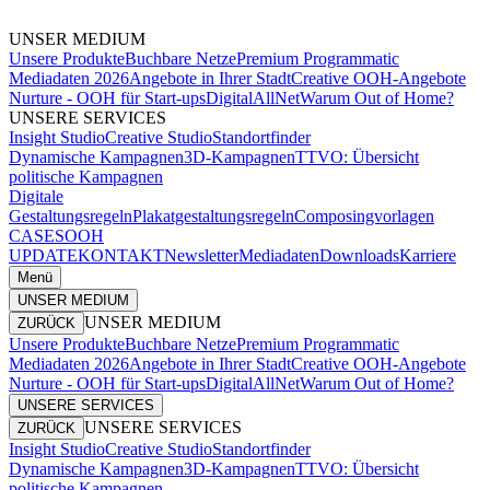
UNSER MEDIUM
Unsere Produkte
Buchbare Netze
Premium Programmatic
Mediadaten 2026
Angebote in Ihrer Stadt
Creative OOH-Angebote
Nurture - OOH für Start-ups
DigitalAllNet
Warum Out of Home?
UNSERE SERVICES
Insight Studio
Creative Studio
Standortfinder
Dynamische Kampagnen
3D-Kampagnen
TTVO: Übersicht
politische Kampagnen
Digitale
Gestaltungsregeln
Plakatgestaltungsregeln
Composingvorlagen
CASES
OOH
UPDATE
KONTAKT
Newsletter
Mediadaten
Downloads
Karriere
Menü
UNSER MEDIUM
UNSER MEDIUM
ZURÜCK
Unsere Produkte
Buchbare Netze
Premium Programmatic
Mediadaten 2026
Angebote in Ihrer Stadt
Creative OOH-Angebote
Nurture - OOH für Start-ups
DigitalAllNet
Warum Out of Home?
UNSERE SERVICES
UNSERE SERVICES
ZURÜCK
Insight Studio
Creative Studio
Standortfinder
Dynamische Kampagnen
3D-Kampagnen
TTVO: Übersicht
politische Kampagnen