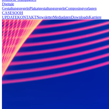
Digitale
Gestaltungsregeln
Plakatgestaltungsregeln
Composingvorlagen
CASES
OOH
UPDATE
KONTAKT
Newsletter
Mediadaten
Downloads
Karriere