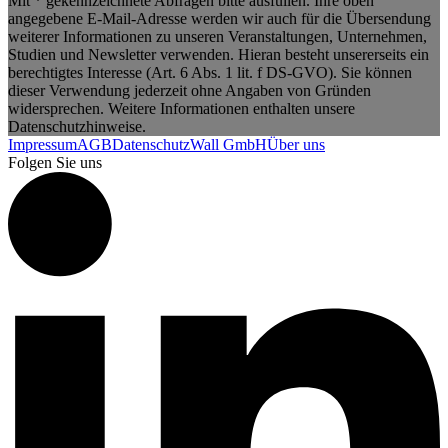
Mit * gekennzeichnete Abfragen bitte ausfüllen. Ihre oben
angegebene E-Mail-Adresse werden wir auch für die Übersendung
weiterer Informationen zu unseren Veranstaltungen, Unternehmen,
Studien und Newsletter verwenden. Hieran besteht unsererseits ein
berechtigtes Interesse (Art. 6 Abs. 1 lit. f DS-GVO). Sie können
dieser Verwendung jederzeit ohne Angaben von Gründen
widersprechen. Weitere Informationen enthalten unsere
Datenschutzhinweise.
Impressum
AGB
Datenschutz
Wall GmbH
Über uns
Folgen Sie uns