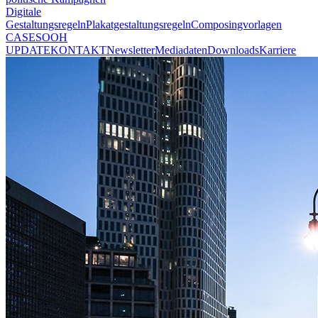
Digitale
Gestaltungsregeln
Plakatgestaltungsregeln
Composingvorlagen
CASES
OOH
UPDATE
KONTAKT
Newsletter
Mediadaten
Downloads
Karriere