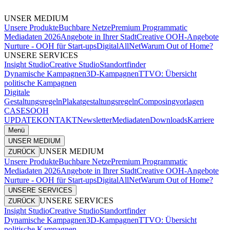
UNSER MEDIUM
Unsere Produkte
Buchbare Netze
Premium Programmatic
Mediadaten 2026
Angebote in Ihrer Stadt
Creative OOH-Angebote
Nurture - OOH für Start-ups
DigitalAllNet
Warum Out of Home?
UNSERE SERVICES
Insight Studio
Creative Studio
Standortfinder
Dynamische Kampagnen
3D-Kampagnen
TTVO: Übersicht
politische Kampagnen
Digitale
Gestaltungsregeln
Plakatgestaltungsregeln
Composingvorlagen
CASES
OOH
UPDATE
KONTAKT
Newsletter
Mediadaten
Downloads
Karriere
Menü
UNSER MEDIUM
UNSER MEDIUM
ZURÜCK
Unsere Produkte
Buchbare Netze
Premium Programmatic
Mediadaten 2026
Angebote in Ihrer Stadt
Creative OOH-Angebote
Nurture - OOH für Start-ups
DigitalAllNet
Warum Out of Home?
UNSERE SERVICES
UNSERE SERVICES
ZURÜCK
Insight Studio
Creative Studio
Standortfinder
Dynamische Kampagnen
3D-Kampagnen
TTVO: Übersicht
politische Kampagnen