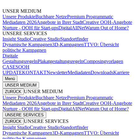
UNSER MEDIUM
Unsere Produkte
Buchbare Netze
Premium Programmatic
Mediadaten 2026
Angebote in Ihrer Stadt
Creative OOH-Angebote
Nurture - OOH für Start-ups
DigitalAllNet
Warum Out of Home?
UNSERE SERVICES
Insight Studio
Creative Studio
Standortfinder
Dynamische Kampagnen
3D-Kampagnen
TTVO: Übersicht
politische Kampagnen
Digitale
Gestaltungsregeln
Plakatgestaltungsregeln
Composingvorlagen
CASES
OOH
UPDATE
KONTAKT
Newsletter
Mediadaten
Downloads
Karriere
Menü
UNSER MEDIUM
UNSER MEDIUM
ZURÜCK
Unsere Produkte
Buchbare Netze
Premium Programmatic
Mediadaten 2026
Angebote in Ihrer Stadt
Creative OOH-Angebote
Nurture - OOH für Start-ups
DigitalAllNet
Warum Out of Home?
UNSERE SERVICES
UNSERE SERVICES
ZURÜCK
Insight Studio
Creative Studio
Standortfinder
Dynamische Kampagnen
3D-Kampagnen
TTVO: Übersicht
politische Kampagnen