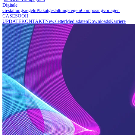
Digitale
Gestaltungsregeln
Plakatgestaltungsregeln
Composingvorlagen
CASES
OOH
UPDATE
KONTAKT
Newsletter
Mediadaten
Downloads
Karriere